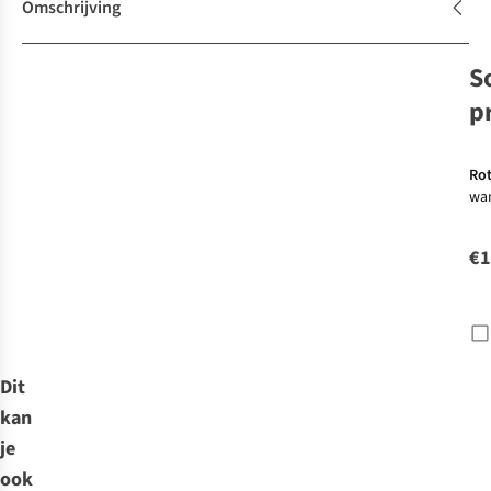
Omschrijving
S
p
Ro
wan
wa
me
€1
Dit
kan
je
ook