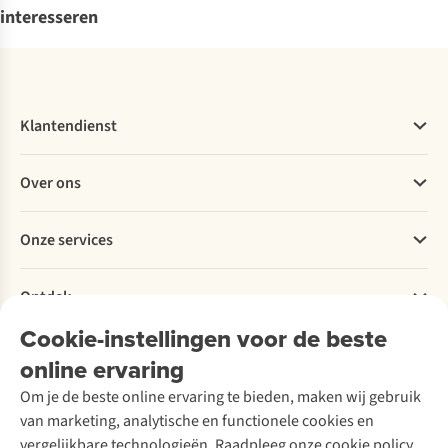
interesseren
Klantendienst
Veelgestelde vragen
Over ons
Bestellen
Betalen
Werken bij A.S.Adventure
Onze services
Levering
Explore More
Retourneren
Verantwoord ondernemen
Verhuur / Skiverhuur
Bestelling herroepen
Ontdek
Over Ayacucho
Tweedehands
Onderhoud en herstellingen
Onze winkels
Cookie-instellingen voor de beste
Ski-onderhoud
A.S.Magazine
Garantie
Over A.S.Adventure
Wasservice
online ervaring
Podcast
Contact
Toegankelijkheidsverklaring
Schoenonderhoud
Explore Academy
Om je de beste online ervaring te bieden, maken wij gebruik
Schoenherstelling
Explore Camp
van marketing, analytische en functionele cookies en
Meld je aan voor de nieuwsbrief
Kledingherstelling
Gear Check
vergelijkbare technologieën. Raadpleeg onze cookie policy