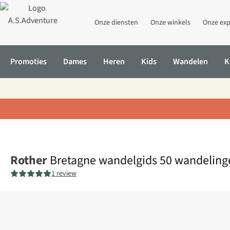
Onze diensten
Onze winkels
Onze exp
Promoties
Dames
Heren
Kids
Wandelen
K
Home
Bretagne wandelgids 50 wandelingen
Rother
Bretagne wandelgids 50 wandeling
1 review