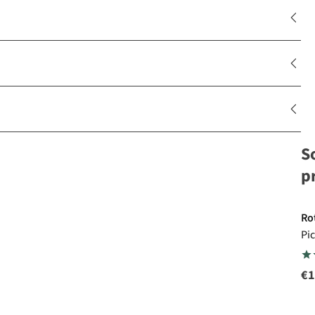
S
p
Ro
Pi
wa
50
€1
wa
me