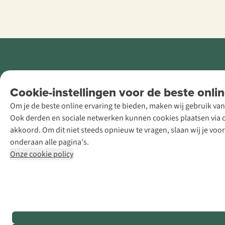
Retail Concepts
Cookie-instellingen voor de beste onlin
NV,
Om je de beste online ervaring te bieden, maken wij gebruik van
Smallandlaan
Ook derden en sociale netwerken kunnen cookies plaatsen via on
9, B-2660
akkoord. Om dit niet steeds opnieuw te vragen, slaan wij je voo
Hoboken
onderaan alle pagina's.
+32 (0)3 828
Onze cookie policy
30 15
team@asadventure.com
BTW BE
0416.762.280