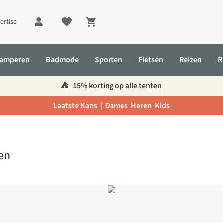
ertise
Shopping cart
amperen
Badmode
Sporten
Fietsen
Reizen
R
⛺️
15% korting op alle tenten
Laatste Kans |
Dames
Heren
Kids
en