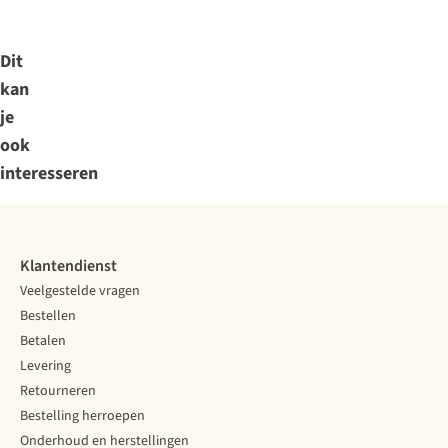
Dit
kan
je
ook
interesseren
Klantendienst
Veelgestelde vragen
Bestellen
Betalen
Levering
Retourneren
Bestelling herroepen
Onderhoud en herstellingen