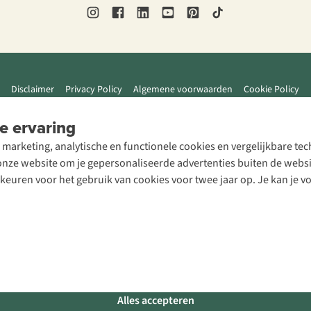
Disclaimer
Privacy Policy
Algemene voorwaarden
Cookie Policy
e ervaring
 marketing, analytische en functionele cookies en vergelijkbare t
ze website om je gepersonaliseerde advertenties buiten de website
rkeuren voor het gebruik van cookies voor twee jaar op. Je kan je 
Alles accepteren