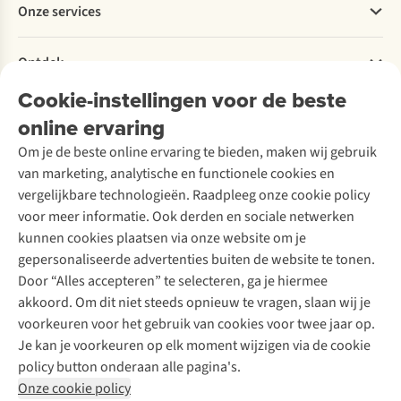
Onze services
Levering
Explore More
Retourneren
Verantwoord ondernemen
Verhuur / Skiverhuur
Bestelling herroepen
Ontdek
Over Ayacucho
Tweedehands
Onderhoud en herstellingen
Onze winkels
Cookie-instellingen voor de beste
Ski-onderhoud
A.S.Magazine
Garantie
Over A.S.Adventure
Wasservice
online ervaring
Podcast
Contact
Toegankelijkheidsverklaring
Schoenonderhoud
Explore Academy
Om je de beste online ervaring te bieden, maken wij gebruik
Schoenherstelling
Explore Camp
van marketing, analytische en functionele cookies en
Meld je aan voor de nieuwsbrief
Kledingherstelling
Gear Check
vergelijkbare technologieën. Raadpleeg onze cookie policy
Retouches
Inspiratie & advies
voor meer informatie. Ook derden en sociale netwerken
Voor bedrijven
Follow us
kunnen cookies plaatsen via onze website om je
gepersonaliseerde advertenties buiten de website te tonen.
Door “Alles accepteren” te selecteren, ga je hiermee
akkoord. Om dit niet steeds opnieuw te vragen, slaan wij je
voorkeuren voor het gebruik van cookies voor twee jaar op.
Je kan je voorkeuren op elk moment wijzigen via de cookie
Disclaimer
Privacy Policy
Algemene voorwaarden
policy button onderaan alle pagina's.
Cookie Policy
Onze cookie policy