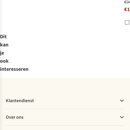
€3
€1
Dit
kan
je
ook
interesseren
Klantendienst
Veelgestelde vragen
Over ons
Bestellen
Betalen
Werken bij A.S.Adventure