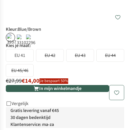
Kleur
:
Blue/Brown
%
%
%
Kies je maat:
EU 41
EU 42
EU 43
EU 44
EU 45/46
€27,99
€14,00
Je bespaart 50%
In mijn winkelmandje
Vergelijk
Gratis levering vanaf €45
30 dagen bedenktijd
Klantenservice: ma-za