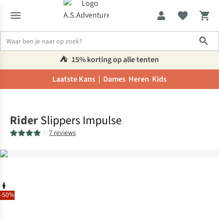
Sho
⛺️
15% korting op alle tenten
Laatste Kans |
Dames
Heren
Kids
Home
Rider
Slippers Impulse
7 reviews
-50%