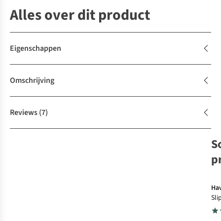
Alles over dit product
Eigenschappen
Omschrijving
Reviews
(7)
S
p
Ha
Sli
Pri