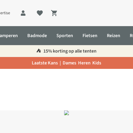
ertise
Shopping cart
amperen
Badmode
Sporten
Fietsen
Reizen
R
⛺️
15% korting op alle tenten
Laatste Kans |
Dames
Heren
Kids