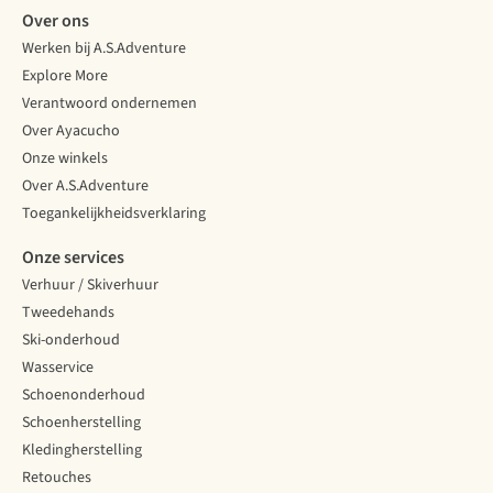
Over ons
Werken bij A.S.Adventure
Explore More
Verantwoord ondernemen
Over Ayacucho
Onze winkels
Over A.S.Adventure
Toegankelijkheidsverklaring
Onze services
Verhuur / Skiverhuur
Tweedehands
Ski-onderhoud
Wasservice
Schoenonderhoud
Schoenherstelling
Kledingherstelling
Retouches