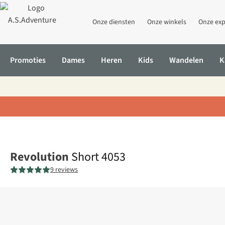
Onze diensten
Onze winkels
Onze exp
Promoties
Dames
Heren
Kids
Wandelen
K
Home
Short 4053
Revolution
Short 4053
9 reviews