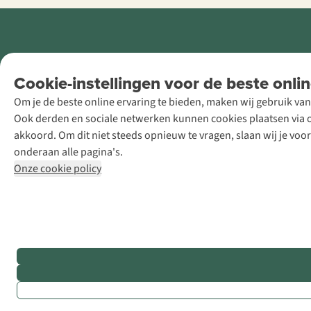
Retail Concepts
Cookie-instellingen voor de beste onlin
NV,
Om je de beste online ervaring te bieden, maken wij gebruik van
Smallandlaan
Ook derden en sociale netwerken kunnen cookies plaatsen via on
9, B-2660
akkoord. Om dit niet steeds opnieuw te vragen, slaan wij je voo
Hoboken
onderaan alle pagina's.
+32 (0)3 828
Onze cookie policy
30 15
team@asadventure.com
BTW BE
0416.762.280