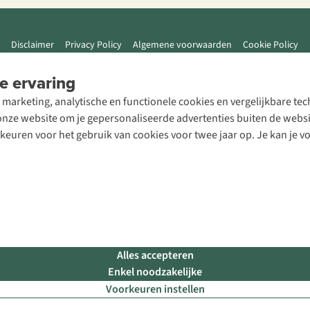
Disclaimer
Privacy Policy
Algemene voorwaarden
Cookie Policy
e ervaring
 marketing, analytische en functionele cookies en vergelijkbare t
ze website om je gepersonaliseerde advertenties buiten de website
rkeuren voor het gebruik van cookies voor twee jaar op. Je kan je 
Alles accepteren
Enkel noodzakelijke
Voorkeuren instellen