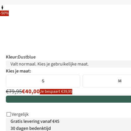
-50%
Kleur
:
Dustblue
Valt normaal. Kies je gebruikelijke maat.
Kies je maat:
S
M
€79,95
€40,00
Je bespaart €39,95
Vergelijk
Gratis levering vanaf €45
30 dagen bedenktijd