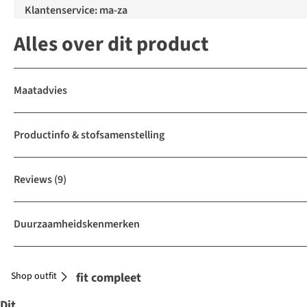
Klantenservice: ma-za
Alles over dit product
Maatadvies
Productinfo & stofsamenstelling
Reviews
(9)
Duurzaamheidskenmerken
Shop outfit
Maak je outfit compleet
Dit