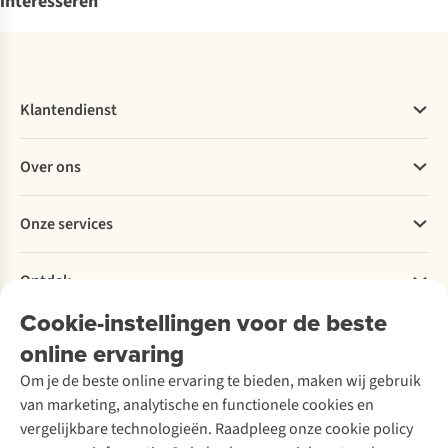
interesseren
Klantendienst
Veelgestelde vragen
Over ons
Bestellen
Betalen
Werken bij A.S.Adventure
Onze services
Levering
Explore More
Retourneren
Verantwoord ondernemen
Verhuur / Skiverhuur
Bestelling herroepen
Ontdek
Over Ayacucho
Tweedehands
Onderhoud en herstellingen
Onze winkels
Cookie-instellingen voor de beste
Ski-onderhoud
A.S.Magazine
Garantie
Over A.S.Adventure
Wasservice
online ervaring
Podcast
Contact
Toegankelijkheidsverklaring
Schoenonderhoud
Explore Academy
Om je de beste online ervaring te bieden, maken wij gebruik
Schoenherstelling
Explore Camp
van marketing, analytische en functionele cookies en
Meld je aan voor de nieuwsbrief
Kledingherstelling
Gear Check
vergelijkbare technologieën. Raadpleeg onze cookie policy
Retouches
Inspiratie & advies