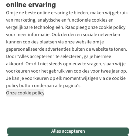
Wasservice
online ervaring
Podcast
Contact
Toegankelijkheidsverklaring
Schoenonderhoud
Explore Academy
Om je de beste online ervaring te bieden, maken wij gebruik
Schoenherstelling
Explore Camp
van marketing, analytische en functionele cookies en
Meld je aan voor de nieuwsbrief
Kledingherstelling
Gear Check
vergelijkbare technologieën. Raadpleeg onze cookie policy
Retouches
Inspiratie & advies
voor meer informatie. Ook derden en sociale netwerken
Voor bedrijven
Follow us
kunnen cookies plaatsen via onze website om je
gepersonaliseerde advertenties buiten de website te tonen.
Door “Alles accepteren” te selecteren, ga je hiermee
akkoord. Om dit niet steeds opnieuw te vragen, slaan wij je
voorkeuren voor het gebruik van cookies voor twee jaar op.
Je kan je voorkeuren op elk moment wijzigen via de cookie
Disclaimer
Privacy Policy
Algemene voorwaarden
policy button onderaan alle pagina's.
Cookie Policy
Onze cookie policy
Retail Concepts NV,
Smallandlaan 9,
B-2660 Hoboken
team@asadventure.com
+32 (0)3 828 30 15
BTW BE 0416.762.280
Alles accepteren