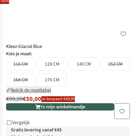
-50%
Kleur
:
Glacial Blue
Kies je maat:
116 CM
128 CM
140 CM
152 CM
164 CM
176 CM
Bekijk de maattabel
€99,99
€50,00
Je bespaart €49,99
In mijn winkelmandje
Vergelijk
Gratis levering vanaf €45