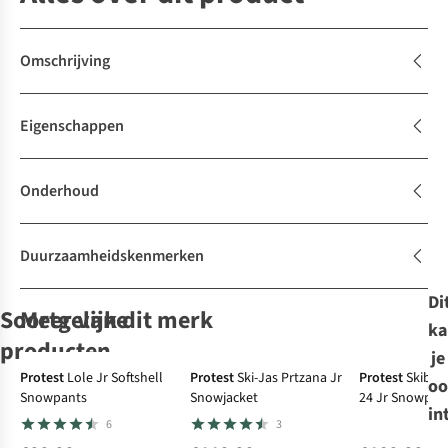
Omschrijving
Eigenschappen
Onderhoud
Duurzaamheidskenmerken
Di
Soortgelijke
Meer van dit merk
ka
producten
je
-50%
-50%
Protest
Lole Jr Softshell
Protest
Ski-Jas Prtzana Jr
Protest
Skibro
oo
Snowpants
Snowjacket
24 Jr Snowpan
Icepeak
Icepeak
Protest
Brunotti
Lole Jr
in
6
3
Skibroek
Softshell
Softshell
Softshell