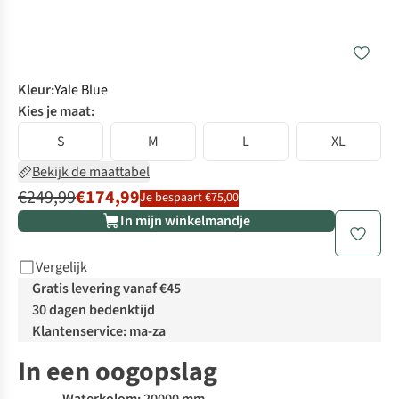
Kleur
:
Yale Blue
Kies je maat:
S
M
L
XL
Bekijk de maattabel
€249,99
€174,99
Je bespaart €75,00
In mijn winkelmandje
Vergelijk
Gratis levering vanaf €45
30 dagen bedenktijd
Klantenservice: ma-za
In een oogopslag