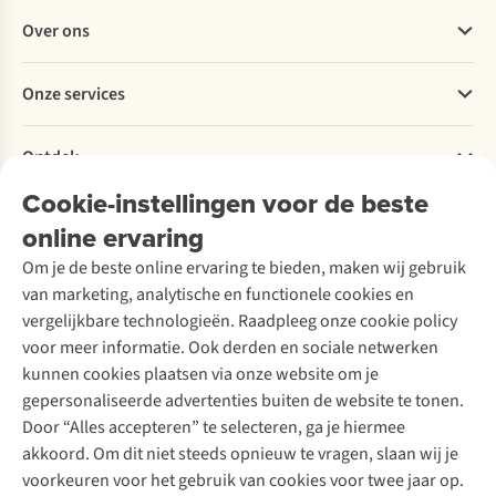
Veelgestelde vragen
Over ons
Bestellen
Betalen
Werken bij A.S.Adventure
Onze services
Levering
Explore More
Retourneren
Verantwoord ondernemen
Verhuur / Skiverhuur
Bestelling herroepen
Ontdek
Over Ayacucho
Tweedehands
Onderhoud en herstellingen
Onze winkels
Cookie-instellingen voor de beste
Ski-onderhoud
A.S.Magazine
Garantie
Over A.S.Adventure
Wasservice
online ervaring
Podcast
Contact
Toegankelijkheidsverklaring
Schoenonderhoud
Explore Academy
Om je de beste online ervaring te bieden, maken wij gebruik
Schoenherstelling
Explore Camp
van marketing, analytische en functionele cookies en
Meld je aan voor de nieuwsbrief
Kledingherstelling
Gear Check
vergelijkbare technologieën. Raadpleeg onze cookie policy
Retouches
Inspiratie & advies
voor meer informatie. Ook derden en sociale netwerken
Voor bedrijven
Follow us
kunnen cookies plaatsen via onze website om je
gepersonaliseerde advertenties buiten de website te tonen.
Door “Alles accepteren” te selecteren, ga je hiermee
akkoord. Om dit niet steeds opnieuw te vragen, slaan wij je
voorkeuren voor het gebruik van cookies voor twee jaar op.