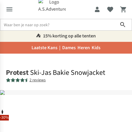
Sho
⛺️
15% korting op alle tenten
Laatste Kans |
Dames
Heren
Kids
Home
Protest
Ski-Jas Bakie Snowjacket
2 reviews
-30%