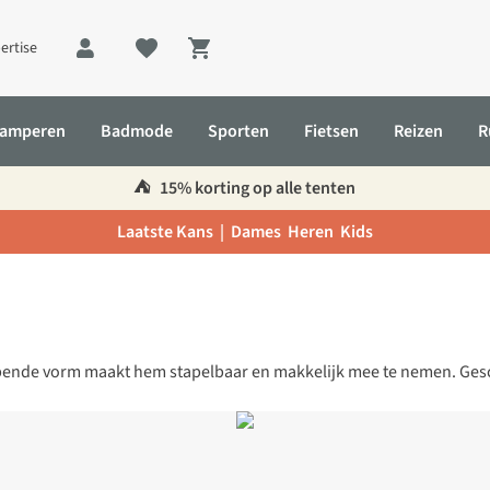
ertise
Shopping cart
amperen
Badmode
Sporten
Fietsen
Reizen
R
⛺️
15% korting op alle tenten
Laatste Kans |
Dames
Heren
Kids
oelopende vorm maakt hem stapelbaar en makkelijk mee te nemen. Ge