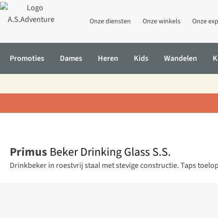
Onze diensten
Onze winkels
Onze exp
Promoties
Dames
Heren
Kids
Wandelen
K
Home
Beker Drinking Glass S.S.
Primus
Beker Drinking Glass S.S.
Drinkbeker in roestvrij staal met stevige constructie. Taps t