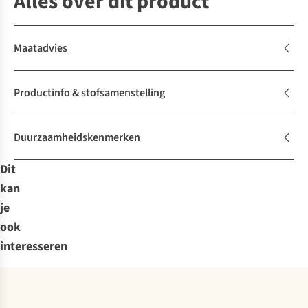
Alles over dit product
Maatadvies
Productinfo & stofsamenstelling
Duurzaamheidskenmerken
Dit
kan
je
ook
interesseren