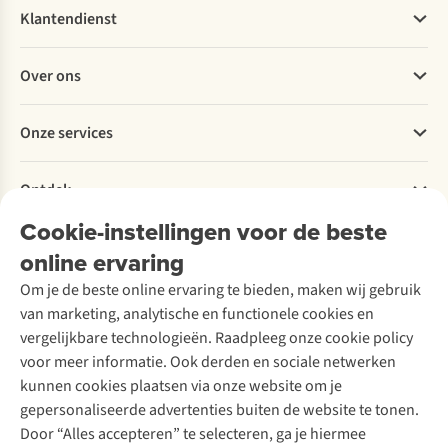
Klantendienst
Veelgestelde vragen
Over ons
Bestellen
Betalen
Werken bij A.S.Adventure
Onze services
Levering
Explore More
Retourneren
Verantwoord ondernemen
Verhuur / Skiverhuur
Bestelling herroepen
Ontdek
Over Ayacucho
Tweedehands
Onderhoud en herstellingen
Onze winkels
Cookie-instellingen voor de beste
Ski-onderhoud
A.S.Magazine
Garantie
Over A.S.Adventure
Wasservice
online ervaring
Podcast
Contact
Toegankelijkheidsverklaring
Schoenonderhoud
Explore Academy
Om je de beste online ervaring te bieden, maken wij gebruik
Schoenherstelling
Explore Camp
van marketing, analytische en functionele cookies en
Meld je aan voor de nieuwsbrief
Kledingherstelling
Gear Check
vergelijkbare technologieën. Raadpleeg onze cookie policy
Retouches
Inspiratie & advies
voor meer informatie. Ook derden en sociale netwerken
Voor bedrijven
Follow us
kunnen cookies plaatsen via onze website om je
gepersonaliseerde advertenties buiten de website te tonen.
Door “Alles accepteren” te selecteren, ga je hiermee