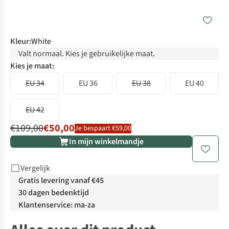
Kleur
:
White
Valt normaal. Kies je gebruikelijke maat.
Kies je maat:
EU 34
EU 36
EU 38
EU 40
EU 42
€109,00
€50,00
Je bespaart €59,00
In mijn winkelmandje
Vergelijk
Gratis levering vanaf €45
30 dagen bedenktijd
Klantenservice: ma-za