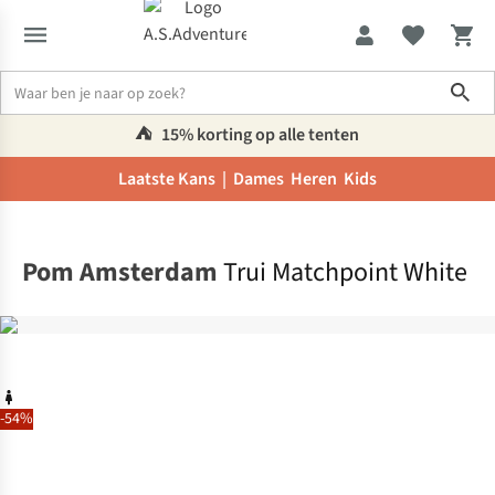
Sho
⛺️
15% korting op alle tenten
Laatste Kans |
Dames
Heren
Kids
Home
Pom Amsterdam
Trui Matchpoint White
-54%