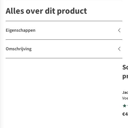
Alles over dit product
Eigenschappen
Omschrijving
S
p
Jac
Voe
Bee
Sw
€4