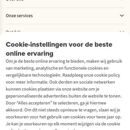
Bestellen
Betalen
Werken bij A.S.Adventure
Onze services
Levering
Explore More
Retourneren
Verantwoord ondernemen
Verhuur / Skiverhuur
Bestelling herroepen
Ontdek
Over Ayacucho
Tweedehands
Onderhoud en herstellingen
Onze winkels
Cookie-instellingen voor de beste
Ski-onderhoud
A.S.Magazine
Garantie
Over A.S.Adventure
Wasservice
online ervaring
Podcast
Contact
Toegankelijkheidsverklaring
Schoenonderhoud
Explore Academy
Om je de beste online ervaring te bieden, maken wij gebruik
Schoenherstelling
Explore Camp
van marketing, analytische en functionele cookies en
Meld je aan voor de nieuwsbrief
Kledingherstelling
Gear Check
vergelijkbare technologieën. Raadpleeg onze cookie policy
Retouches
Inspiratie & advies
voor meer informatie. Ook derden en sociale netwerken
Voor bedrijven
Follow us
kunnen cookies plaatsen via onze website om je
gepersonaliseerde advertenties buiten de website te tonen.
Door “Alles accepteren” te selecteren, ga je hiermee
akkoord. Om dit niet steeds opnieuw te vragen, slaan wij je
voorkeuren voor het gebruik van cookies voor twee jaar op.
Je kan je voorkeuren op elk moment wijzigen via de cookie
Disclaimer
Privacy Policy
Algemene voorwaarden