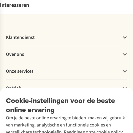
interesseren
Klantendienst
Veelgestelde vragen
Over ons
Bestellen
Betalen
Werken bij A.S.Adventure
Onze services
Levering
Explore More
Retourneren
Verantwoord ondernemen
Verhuur / Skiverhuur
Bestelling herroepen
Ontdek
Over Ayacucho
Tweedehands
Onderhoud en herstellingen
Onze winkels
Cookie-instellingen voor de beste
Ski-onderhoud
A.S.Magazine
Garantie
Over A.S.Adventure
Wasservice
online ervaring
Podcast
Contact
Toegankelijkheidsverklaring
Schoenonderhoud
Explore Academy
Om je de beste online ervaring te bieden, maken wij gebruik
Schoenherstelling
Explore Camp
van marketing, analytische en functionele cookies en
Meld je aan voor de nieuwsbrief
Kledingherstelling
Gear Check
vergelijkbare technologieën. Raadpleeg onze cookie policy