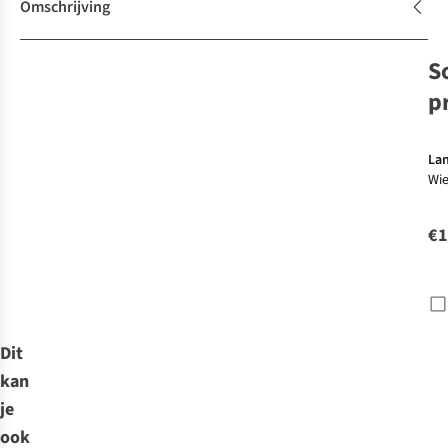
Omschrijving
S
p
La
Wie
€1
Dit
kan
je
ook