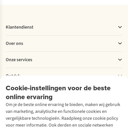
Klantendienst
Veelgestelde vragen
Over ons
Bestellen
Betalen
Werken bij A.S.Adventure
Onze services
Levering
Explore More
Retourneren
Verantwoord ondernemen
Verhuur / Skiverhuur
Bestelling herroepen
Ontdek
Over Ayacucho
Tweedehands
Onderhoud en herstellingen
Onze winkels
Cookie-instellingen voor de beste
Ski-onderhoud
A.S.Magazine
Garantie
Over A.S.Adventure
Wasservice
online ervaring
Podcast
Contact
Toegankelijkheidsverklaring
Schoenonderhoud
Explore Academy
Om je de beste online ervaring te bieden, maken wij gebruik
Schoenherstelling
Explore Camp
van marketing, analytische en functionele cookies en
Meld je aan voor de nieuwsbrief
Kledingherstelling
Gear Check
vergelijkbare technologieën. Raadpleeg onze cookie policy
Retouches
Inspiratie & advies
voor meer informatie. Ook derden en sociale netwerken