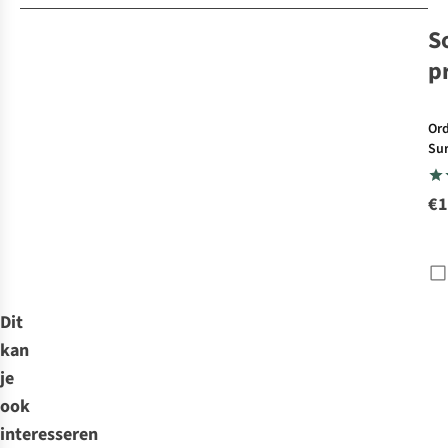
S
p
Or
Su
Sc
Noo
€1
& S
Dit
kan
je
ook
interesseren