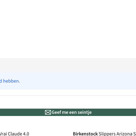
ad hebben.
Geef me een seintje
New
Vrai Claude 4.0
Birkenstock
Slippers Arizona 