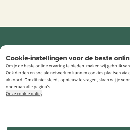
Retail Concepts
Cookie-instellingen voor de beste onlin
NV,
Om je de beste online ervaring te bieden, maken wij gebruik van
Smallandlaan
Ook derden en sociale netwerken kunnen cookies plaatsen via on
9, B-2660
akkoord. Om dit niet steeds opnieuw te vragen, slaan wij je voo
Hoboken
onderaan alle pagina's.
+32 (0)3 828
Onze cookie policy
30 15
team@asadventure.com
BTW BE
0416.762.280