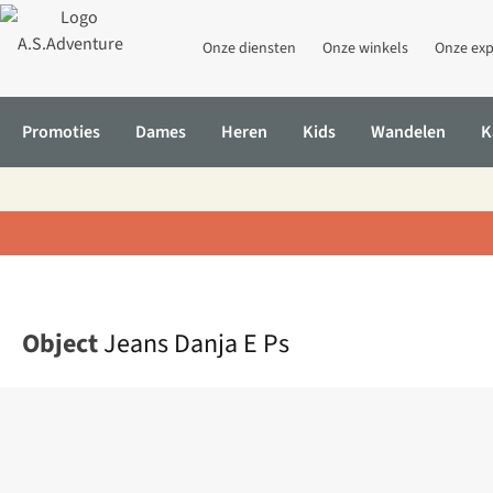
Onze diensten
Onze winkels
Onze exp
Promoties
Dames
Heren
Kids
Wandelen
K
Home
Jeans Danja E Ps
Object
Jeans Danja E Ps