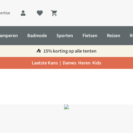
ertise
Shopping cart
amperen
Badmode
Sporten
Fietsen
Reizen
R
⛺️
15% korting op alle tenten
Laatste Kans |
Dames
Heren
Kids