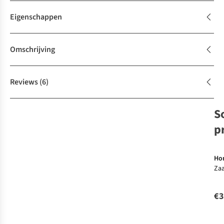
Eigenschappen
Omschrijving
Reviews
(6)
S
p
Ho
Zaa
Po
€3