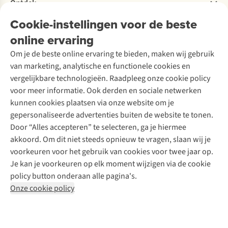
Bestelling herroepen
Ontdek
Over Ayacucho
Tweedehands
Onderhoud en herstellingen
Onze winkels
Cookie-instellingen voor de beste
Ski-onderhoud
A.S.Magazine
Garantie
Over A.S.Adventure
Wasservice
online ervaring
Podcast
Contact
Toegankelijkheidsverklaring
Schoenonderhoud
Explore Academy
Om je de beste online ervaring te bieden, maken wij gebruik
Schoenherstelling
Explore Camp
van marketing, analytische en functionele cookies en
Meld je aan voor de nieuwsbrief
Kledingherstelling
Gear Check
vergelijkbare technologieën. Raadpleeg onze cookie policy
Retouches
Inspiratie & advies
voor meer informatie. Ook derden en sociale netwerken
Voor bedrijven
Follow us
kunnen cookies plaatsen via onze website om je
gepersonaliseerde advertenties buiten de website te tonen.
Door “Alles accepteren” te selecteren, ga je hiermee
akkoord. Om dit niet steeds opnieuw te vragen, slaan wij je
voorkeuren voor het gebruik van cookies voor twee jaar op.
Je kan je voorkeuren op elk moment wijzigen via de cookie
Disclaimer
Privacy Policy
Algemene voorwaarden
policy button onderaan alle pagina's.
Cookie Policy
Onze cookie policy
Retail Concepts NV,
Smallandlaan 9,
B-2660 Hoboken
team@asadventure.com
+32 (0)3 828 30 15