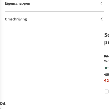
Eigenschappen
Omschrijving
S
p
-
Kit
Ver
Sta
+ M
€2
€2
Dit