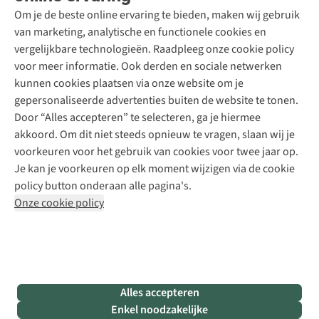
Schoenonderhoud
Explore Academy
Om je de beste online ervaring te bieden, maken wij gebruik
Schoenherstelling
Explore Camp
van marketing, analytische en functionele cookies en
Meld je aan voor de nieuwsbrief
Kledingherstelling
Gear Check
vergelijkbare technologieën. Raadpleeg onze cookie policy
Retouches
Inspiratie & advies
voor meer informatie. Ook derden en sociale netwerken
Voor bedrijven
Follow us
kunnen cookies plaatsen via onze website om je
gepersonaliseerde advertenties buiten de website te tonen.
Door “Alles accepteren” te selecteren, ga je hiermee
akkoord. Om dit niet steeds opnieuw te vragen, slaan wij je
voorkeuren voor het gebruik van cookies voor twee jaar op.
Je kan je voorkeuren op elk moment wijzigen via de cookie
Disclaimer
Privacy Policy
Algemene voorwaarden
policy button onderaan alle pagina's.
Cookie Policy
Onze cookie policy
Retail Concepts NV,
Smallandlaan 9,
B-2660 Hoboken
team@asadventure.com
+32 (0)3 828 30 15
BTW BE 0416.762.280
Alles accepteren
Enkel noodzakelijke