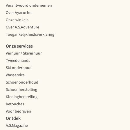
Verantwoord ondernemen
Over Ayacucho
Onze winkels
Over A.S.Adventure
Toegankelijkheidsverklaring
Onze services
Verhuur / Skiverhuur
Tweedehands
Ski-onderhoud
Wasservice
Schoenonderhoud
Schoenherstelling
Kledingherstelling
Retouches
Voor bedrijven
Ontdek
A.S.Magazine