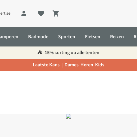
ertise
Shopping cart
amperen
Badmode
Sporten
Fietsen
Reizen
R
⛺️
15% korting op alle tenten
Laatste Kans |
Dames
Heren
Kids