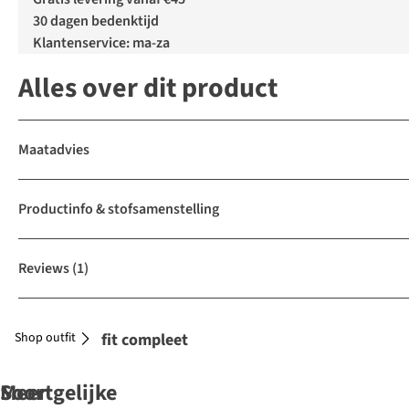
30 dagen bedenktijd
Klantenservice: ma-za
Alles over dit product
Maatadvies
Productinfo & stofsamenstelling
Reviews
(1)
Shop outfit
Maak je outfit compleet
Soortgelijke
Meer