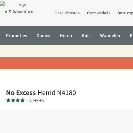
Onze diensten
Onze winkels
Onze exp
Promoties
Dames
Heren
Kids
Wandelen
K
Home
Hemd N4180
No Excess
Hemd N4180
1 review