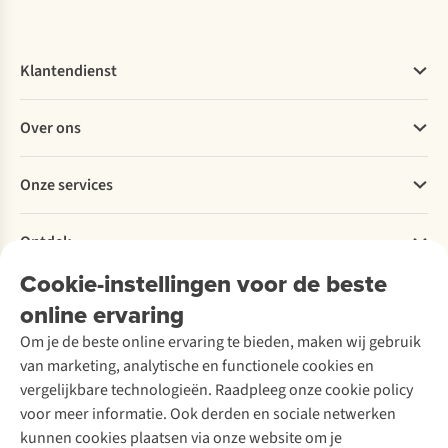
Klantendienst
Veelgestelde vragen
Over ons
Bestellen
Betalen
Werken bij A.S.Adventure
Onze services
Levering
Explore More
Retourneren
Verantwoord ondernemen
Verhuur / Skiverhuur
Bestelling herroepen
Ontdek
Over Ayacucho
Tweedehands
Onderhoud en herstellingen
Onze winkels
Cookie-instellingen voor de beste
Ski-onderhoud
A.S.Magazine
Garantie
Over A.S.Adventure
Wasservice
online ervaring
Podcast
Contact
Toegankelijkheidsverklaring
Schoenonderhoud
Explore Academy
Om je de beste online ervaring te bieden, maken wij gebruik
Schoenherstelling
Explore Camp
van marketing, analytische en functionele cookies en
Meld je aan voor de nieuwsbrief
Kledingherstelling
Gear Check
vergelijkbare technologieën. Raadpleeg onze cookie policy
Retouches
Inspiratie & advies
voor meer informatie. Ook derden en sociale netwerken
Voor bedrijven
Follow us
kunnen cookies plaatsen via onze website om je