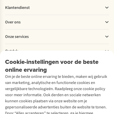
Klantendienst
Veelgestelde vragen
Over ons
Bestellen
Betalen
Werken bij A.S.Adventure
Onze services
Levering
Explore More
Retourneren
Verantwoord ondernemen
Verhuur / Skiverhuur
Bestelling herroepen
Ontdek
Over Ayacucho
Tweedehands
Onderhoud en herstellingen
Onze winkels
Cookie-instellingen voor de beste
Ski-onderhoud
A.S.Magazine
Garantie
Over A.S.Adventure
Wasservice
online ervaring
Podcast
Contact
Toegankelijkheidsverklaring
Schoenonderhoud
Explore Academy
Om je de beste online ervaring te bieden, maken wij gebruik
Schoenherstelling
Explore Camp
van marketing, analytische en functionele cookies en
Meld je aan voor de nieuwsbrief
Kledingherstelling
Gear Check
vergelijkbare technologieën. Raadpleeg onze cookie policy
Retouches
Inspiratie & advies
voor meer informatie. Ook derden en sociale netwerken
Voor bedrijven
Follow us
kunnen cookies plaatsen via onze website om je
gepersonaliseerde advertenties buiten de website te tonen.
Door “Alles accepteren” te selecteren, ga je hiermee