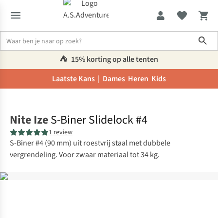
Sho
⛺️
15% korting op alle tenten
Laatste Kans |
Dames
Heren
Kids
Home
Nite Ize
S-Biner Slidelock #4
1 review
S-Biner #4 (90 mm) uit roestvrij staal met dubbele
vergrendeling. Voor zwaar materiaal tot 34 kg.