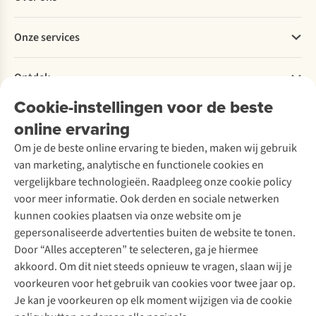
Bestellen
Betalen
Werken bij A.S.Adventure
Onze services
Levering
Explore More
Retourneren
Verantwoord ondernemen
Verhuur / Skiverhuur
Bestelling herroepen
Ontdek
Over Ayacucho
Tweedehands
Onderhoud en herstellingen
Onze winkels
Cookie-instellingen voor de beste
Ski-onderhoud
A.S.Magazine
Garantie
Over A.S.Adventure
Wasservice
online ervaring
Podcast
Contact
Toegankelijkheidsverklaring
Schoenonderhoud
Explore Academy
Om je de beste online ervaring te bieden, maken wij gebruik
Schoenherstelling
Explore Camp
van marketing, analytische en functionele cookies en
Meld je aan voor de nieuwsbrief
Kledingherstelling
Gear Check
vergelijkbare technologieën. Raadpleeg onze cookie policy
Retouches
Inspiratie & advies
voor meer informatie. Ook derden en sociale netwerken
Voor bedrijven
Follow us
kunnen cookies plaatsen via onze website om je
gepersonaliseerde advertenties buiten de website te tonen.
Door “Alles accepteren” te selecteren, ga je hiermee
akkoord. Om dit niet steeds opnieuw te vragen, slaan wij je
voorkeuren voor het gebruik van cookies voor twee jaar op.
Je kan je voorkeuren op elk moment wijzigen via de cookie
Disclaimer
Privacy Policy
Algemene voorwaarden