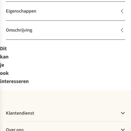
Eigenschappen
Omschrijving
Dit
kan
je
ook
interesseren
Klantendienst
Veelgestelde vragen
Over ons