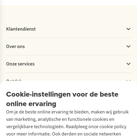
Klantendienst
Veelgestelde vragen
Over ons
Bestellen
Betalen
Werken bij A.S.Adventure
Onze services
Levering
Explore More
Retourneren
Verantwoord ondernemen
Verhuur / Skiverhuur
Bestelling herroepen
Ontdek
Over Ayacucho
Tweedehands
Onderhoud en herstellingen
Onze winkels
Cookie-instellingen voor de beste
Ski-onderhoud
A.S.Magazine
Garantie
Over A.S.Adventure
Wasservice
online ervaring
Podcast
Contact
Toegankelijkheidsverklaring
Schoenonderhoud
Explore Academy
Om je de beste online ervaring te bieden, maken wij gebruik
Schoenherstelling
Explore Camp
van marketing, analytische en functionele cookies en
Meld je aan voor de nieuwsbrief
Kledingherstelling
Gear Check
vergelijkbare technologieën. Raadpleeg onze cookie policy
Retouches
Inspiratie & advies
voor meer informatie. Ook derden en sociale netwerken