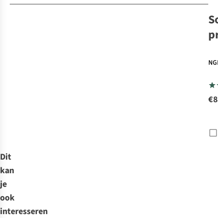
S
p
NG
€8
Dit
kan
je
ook
interesseren