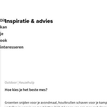
Inspiratie & advies
Dit
kan
je
ook
interesseren
Outdoor | Keuzehulp
Hoe kies je het beste mes?
Groenten snijden voor je avondmaal, houtkrullen schaven voor je kampvuu