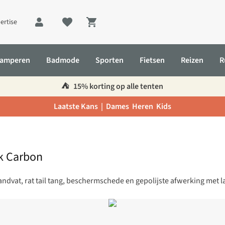
ertise
Shopping cart
amperen
Badmode
Sporten
Fietsen
Reizen
R
⛺️
15% korting op alle tenten
Laatste Kans |
Dames
Heren
Kids
k Carbon
vat, rat tail tang, beschermschede en gepolijste afwerking met l