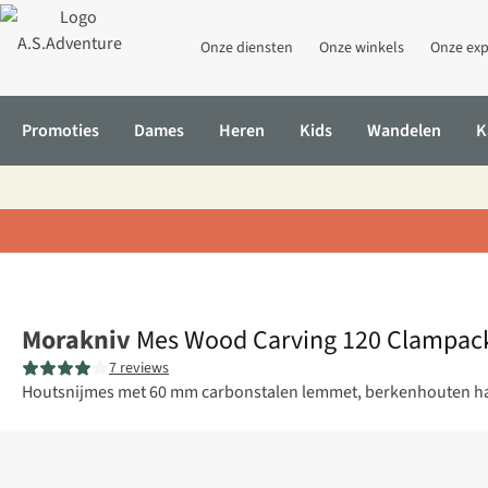
Onze diensten
Onze winkels
Onze exp
Promoties
Dames
Heren
Kids
Wandelen
K
Home
Mes Wood Carving 120 Clampack Carbon
Morakniv
Mes Wood Carving 120 Clampac
7 reviews
Houtsnijmes met 60 mm carbonstalen lemmet, berkenhouten hand