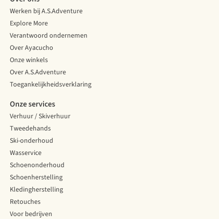
Werken bij A.S.Adventure
Explore More
Verantwoord ondernemen
Over Ayacucho
Onze winkels
Over A.S.Adventure
Toegankelijkheidsverklaring
Onze services
Verhuur / Skiverhuur
Tweedehands
Ski-onderhoud
Wasservice
Schoenonderhoud
Schoenherstelling
Kledingherstelling
Retouches
Voor bedrijven