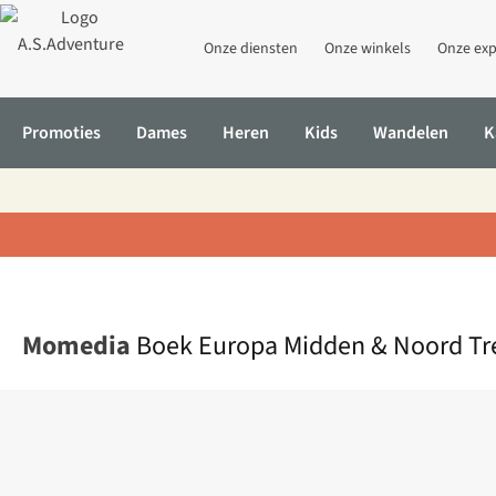
Onze diensten
Onze winkels
Onze exp
Promoties
Dames
Heren
Kids
Wandelen
K
Home
Boek Europa Midden & Noord Treinreisgids
Momedia
Boek Europa Midden & Noord Tre