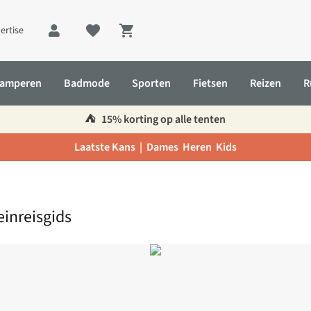
ertise
Shopping cart
amperen
Badmode
Sporten
Fietsen
Reizen
R
⛺️
15% korting op alle tenten
Laatste Kans |
Dames
Heren
Kids
inreisgids