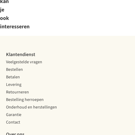
kan
je
ook
interesseren
Klantendienst
Veelgestelde vragen
Bestellen
Betalen
Levering
Retourneren
Bestelling herroepen
Onderhoud en herstellingen
Garantie
Contact
Over ons