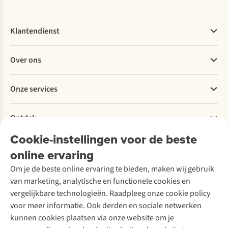
Klantendienst
Veelgestelde vragen
Over ons
Bestellen
Betalen
Werken bij A.S.Adventure
Onze services
Levering
Explore More
Retourneren
Verantwoord ondernemen
Verhuur / Skiverhuur
Bestelling herroepen
Ontdek
Over Ayacucho
Tweedehands
Onderhoud en herstellingen
Onze winkels
Cookie-instellingen voor de beste
Ski-onderhoud
A.S.Magazine
Garantie
Over A.S.Adventure
Wasservice
online ervaring
Podcast
Contact
Toegankelijkheidsverklaring
Schoenonderhoud
Explore Academy
Om je de beste online ervaring te bieden, maken wij gebruik
Schoenherstelling
Explore Camp
van marketing, analytische en functionele cookies en
Meld je aan voor de nieuwsbrief
Kledingherstelling
Gear Check
vergelijkbare technologieën. Raadpleeg onze cookie policy
Retouches
Inspiratie & advies
voor meer informatie. Ook derden en sociale netwerken
Voor bedrijven
Follow us
kunnen cookies plaatsen via onze website om je