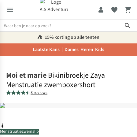
Sho
⛺️
15% korting op alle tenten
Laatste Kans |
Dames
Heren
Kids
Home
Moi et marie
Bikinibroekje Zaya
Menstruatie zwemboxershort
8 reviews
Menstruatiezwemslip