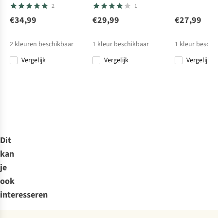
Bikini Bottom
2
1
€34,99
€29,99
€27,99
2
kleuren beschikbaar
1
kleur beschikbaar
1
kleur beschi
Vergelijk
Vergelijk
Vergelijk
%
Dit
kan
je
ook
interesseren