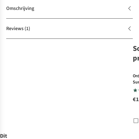
Omschrijving
Reviews
(1)
S
p
Or
Su
Sch
No
€1
3
Dit