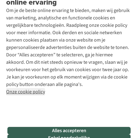
online ervaring
Podcast
Contact
Toegankelijkheidsverklaring
Schoenonderhoud
Explore Academy
Om je de beste online ervaring te bieden, maken wij gebruik
Schoenherstelling
Explore Camp
van marketing, analytische en functionele cookies en
Meld je aan voor de nieuwsbrief
Kledingherstelling
Gear Check
vergelijkbare technologieën. Raadpleeg onze cookie policy
Retouches
Inspiratie & advies
voor meer informatie. Ook derden en sociale netwerken
Voor bedrijven
Follow us
kunnen cookies plaatsen via onze website om je
gepersonaliseerde advertenties buiten de website te tonen.
Door “Alles accepteren” te selecteren, ga je hiermee
akkoord. Om dit niet steeds opnieuw te vragen, slaan wij je
voorkeuren voor het gebruik van cookies voor twee jaar op.
Je kan je voorkeuren op elk moment wijzigen via de cookie
Disclaimer
Privacy Policy
Algemene voorwaarden
policy button onderaan alle pagina's.
Cookie Policy
Onze cookie policy
Retail Concepts NV,
Smallandlaan 9,
B-2660 Hoboken
team@asadventure.com
+32 (0)3 828 30 15
BTW BE 0416.762.280
Alles accepteren