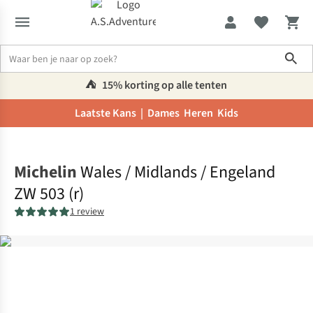
Sho
⛺️
15% korting op alle tenten
Laatste Kans |
Dames
Heren
Kids
Home
Michelin
Wales / Midlands / Engeland
ZW 503 (r)
1 review