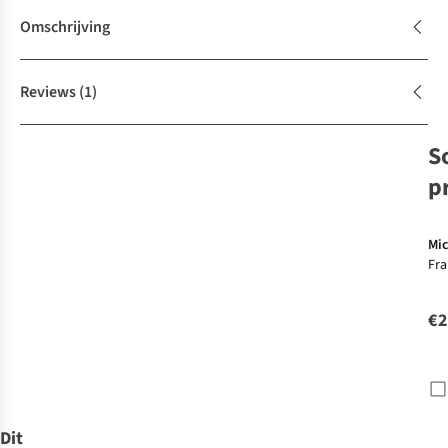
Omschrijving
Reviews
(1)
S
p
Mic
Fra
Ver
Fra
€2
mic
Dit