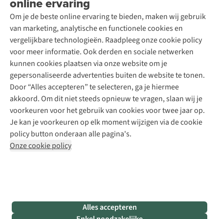
online ervaring
Podcast
Contact
Toegankelijkheidsverklaring
Schoenonderhoud
Explore Academy
Om je de beste online ervaring te bieden, maken wij gebruik
Schoenherstelling
Explore Camp
van marketing, analytische en functionele cookies en
Meld je aan voor de nieuwsbrief
Kledingherstelling
Gear Check
vergelijkbare technologieën. Raadpleeg onze cookie policy
Retouches
Inspiratie & advies
voor meer informatie. Ook derden en sociale netwerken
Voor bedrijven
Follow us
kunnen cookies plaatsen via onze website om je
gepersonaliseerde advertenties buiten de website te tonen.
Door “Alles accepteren” te selecteren, ga je hiermee
akkoord. Om dit niet steeds opnieuw te vragen, slaan wij je
voorkeuren voor het gebruik van cookies voor twee jaar op.
Je kan je voorkeuren op elk moment wijzigen via de cookie
Disclaimer
Privacy Policy
Algemene voorwaarden
policy button onderaan alle pagina's.
Cookie Policy
Onze cookie policy
Retail Concepts NV,
Smallandlaan 9,
B-2660 Hoboken
team@asadventure.com
+32 (0)3 828 30 15
BTW BE 0416.762.280
Alles accepteren