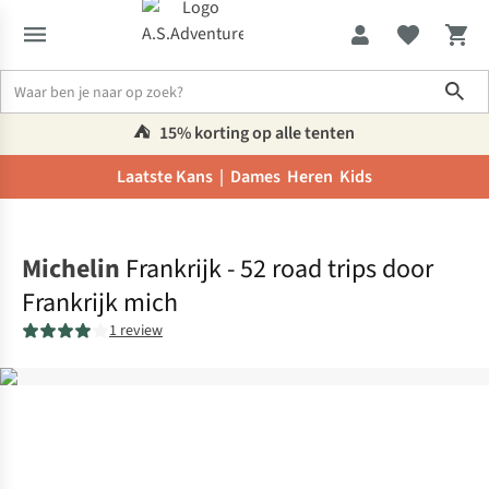
Sho
⛺️
15% korting op alle tenten
Laatste Kans |
Dames
Heren
Kids
Home
Michelin
Frankrijk - 52 road trips door
Frankrijk mich
1 review