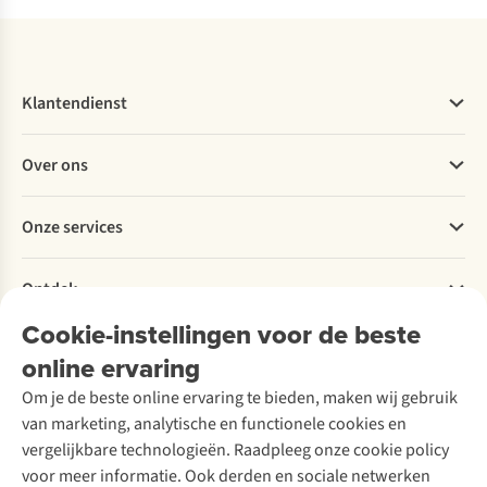
Klantendienst
Veelgestelde vragen
Over ons
Bestellen
Betalen
Werken bij A.S.Adventure
Onze services
Levering
Explore More
Retourneren
Verantwoord ondernemen
Verhuur / Skiverhuur
Bestelling herroepen
Ontdek
Over Ayacucho
Tweedehands
Onderhoud en herstellingen
Onze winkels
Cookie-instellingen voor de beste
Ski-onderhoud
A.S.Magazine
Garantie
Over A.S.Adventure
Wasservice
online ervaring
Podcast
Contact
Toegankelijkheidsverklaring
Schoenonderhoud
Explore Academy
Om je de beste online ervaring te bieden, maken wij gebruik
Schoenherstelling
Explore Camp
van marketing, analytische en functionele cookies en
Meld je aan voor de nieuwsbrief
Kledingherstelling
Gear Check
vergelijkbare technologieën. Raadpleeg onze cookie policy
Retouches
Inspiratie & advies
voor meer informatie. Ook derden en sociale netwerken