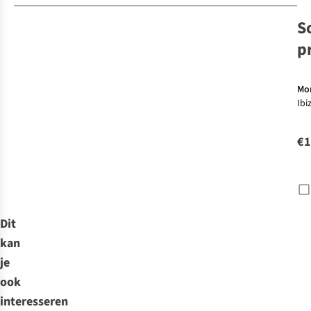
S
p
Mo
Ibi
Mo
€1
Dit
kan
je
ook
interesseren