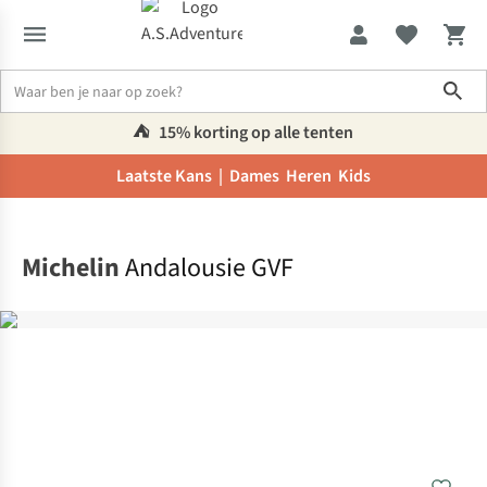
Sho
⛺️
15% korting op alle tenten
Laatste Kans |
Dames
Heren
Kids
Home
Michelin
Andalousie GVF