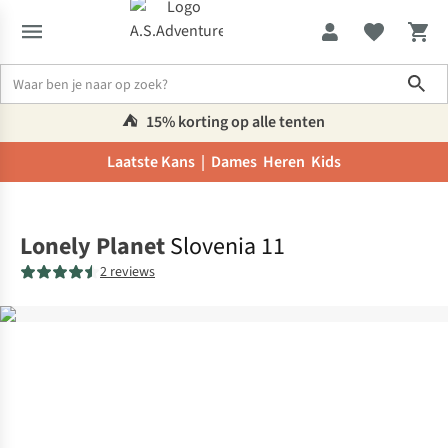
Sho
⛺️
15% korting op alle tenten
Laatste Kans |
Dames
Heren
Kids
Home
Lonely Planet
Slovenia 11
2 reviews