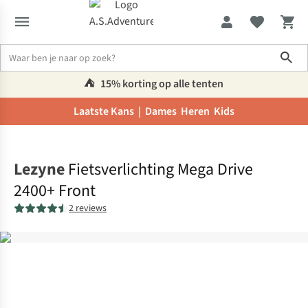
Sho
⛺️
15% korting op alle tenten
Laatste Kans |
Dames
Heren
Kids
Home
Lezyne
Fietsverlichting Mega Drive
2400+ Front
2 reviews