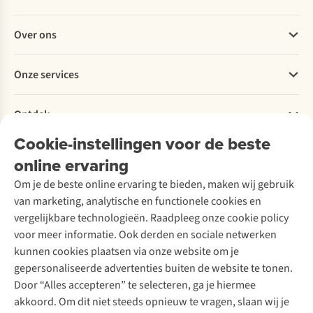
Veelgestelde vragen
Over ons
Bestellen
Betalen
Werken bij A.S.Adventure
Onze services
Levering
Explore More
Retourneren
Verantwoord ondernemen
Verhuur / Skiverhuur
Bestelling herroepen
Ontdek
Over Ayacucho
Tweedehands
Onderhoud en herstellingen
Onze winkels
Cookie-instellingen voor de beste
Ski-onderhoud
A.S.Magazine
Garantie
Over A.S.Adventure
Wasservice
online ervaring
Podcast
Contact
Toegankelijkheidsverklaring
Schoenonderhoud
Explore Academy
Om je de beste online ervaring te bieden, maken wij gebruik
Schoenherstelling
Explore Camp
van marketing, analytische en functionele cookies en
Meld je aan voor de nieuwsbrief
Kledingherstelling
Gear Check
vergelijkbare technologieën. Raadpleeg onze cookie policy
Retouches
Inspiratie & advies
voor meer informatie. Ook derden en sociale netwerken
Voor bedrijven
Follow us
kunnen cookies plaatsen via onze website om je
gepersonaliseerde advertenties buiten de website te tonen.
Door “Alles accepteren” te selecteren, ga je hiermee
akkoord. Om dit niet steeds opnieuw te vragen, slaan wij je