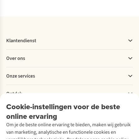
Vergelijk
Vergelijk
Vergelijk
Klantendienst
Veelgestelde vragen
Over ons
Bestellen
Betalen
Werken bij A.S.Adventure
Onze services
Levering
Explore More
Retourneren
Verantwoord ondernemen
Verhuur / Skiverhuur
Bestelling herroepen
Ontdek
Over Ayacucho
Tweedehands
Onderhoud en herstellingen
Onze winkels
Cookie-instellingen voor de beste
Ski-onderhoud
A.S.Magazine
Garantie
Over A.S.Adventure
Wasservice
online ervaring
Podcast
Contact
Toegankelijkheidsverklaring
Schoenonderhoud
Explore Academy
Om je de beste online ervaring te bieden, maken wij gebruik
Schoenherstelling
Explore Camp
van marketing, analytische en functionele cookies en
Meld je aan voor de nieuwsbrief
Kledingherstelling
Gear Check