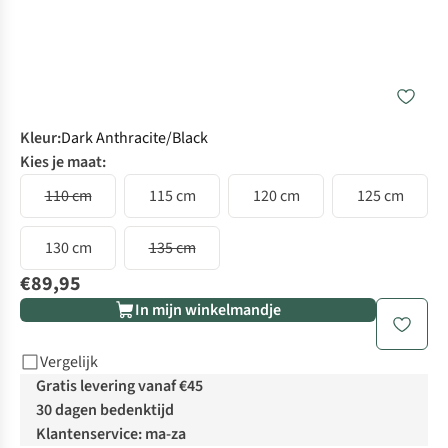
Kleur
:
Dark Anthracite/Black
Kies je maat:
110 cm
115 cm
120 cm
125 cm
130 cm
135 cm
€89,95
In mijn winkelmandje
Vergelijk
Gratis levering vanaf €45
30 dagen bedenktijd
Klantenservice: ma-za