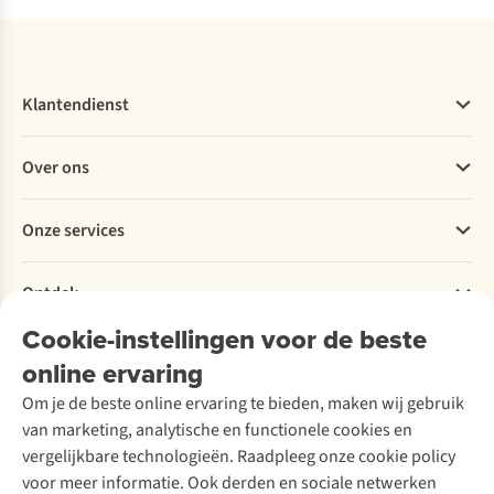
Klantendienst
Veelgestelde vragen
Over ons
Bestellen
Betalen
Werken bij A.S.Adventure
Onze services
Levering
Explore More
Retourneren
Verantwoord ondernemen
Verhuur / Skiverhuur
Bestelling herroepen
Ontdek
Over Ayacucho
Tweedehands
Onderhoud en herstellingen
Onze winkels
Cookie-instellingen voor de beste
Ski-onderhoud
A.S.Magazine
Garantie
Over A.S.Adventure
Wasservice
online ervaring
Podcast
Contact
Toegankelijkheidsverklaring
Schoenonderhoud
Explore Academy
Om je de beste online ervaring te bieden, maken wij gebruik
Schoenherstelling
Explore Camp
van marketing, analytische en functionele cookies en
Meld je aan voor de nieuwsbrief
Kledingherstelling
Gear Check
vergelijkbare technologieën. Raadpleeg onze cookie policy
Retouches
Inspiratie & advies
voor meer informatie. Ook derden en sociale netwerken