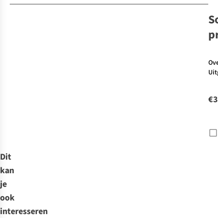
S
p
Ov
Uit
Bbq
2
€3
Dit
kan
je
ook
interesseren