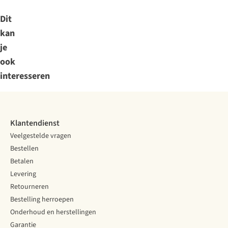
Dit
kan
je
ook
interesseren
Klantendienst
Veelgestelde vragen
Bestellen
Betalen
Levering
Retourneren
Bestelling herroepen
Onderhoud en herstellingen
Garantie