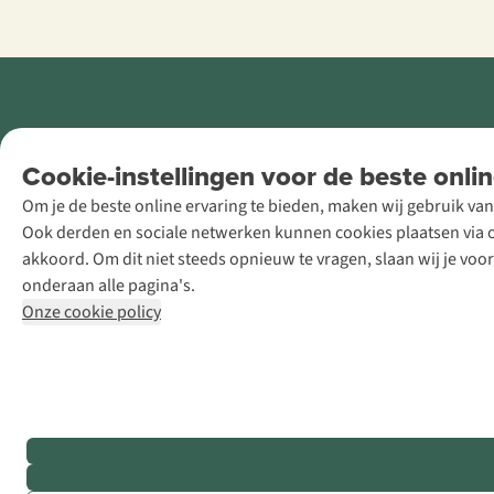
Retail Concepts
Cookie-instellingen voor de beste onlin
NV,
Om je de beste online ervaring te bieden, maken wij gebruik van
Smallandlaan
Ook derden en sociale netwerken kunnen cookies plaatsen via on
9, B-2660
akkoord. Om dit niet steeds opnieuw te vragen, slaan wij je voo
Hoboken
onderaan alle pagina's.
+32 (0)3 828
Onze cookie policy
30 15
team@asadventure.com
BTW BE
0416.762.280