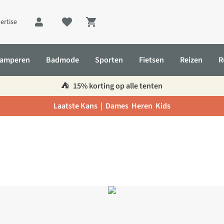
ertise
Shopping cart
amperen
Badmode
Sporten
Fietsen
Reizen
R
⛺️
15% korting op alle tenten
Laatste Kans |
Dames
Heren
Kids