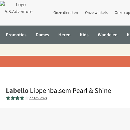
Onze diensten
Onze winkels
Onze exp
Promoties
Dames
Heren
Kids
Wandelen
K
Home
Lippenbalsem Pearl & Shine
Labello
Lippenbalsem Pearl & Shine
22 reviews