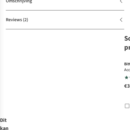
Omschrijving
Reviews
(2)
S
p
Bit
Acc
St
We
€3
Pre
Dit
kan