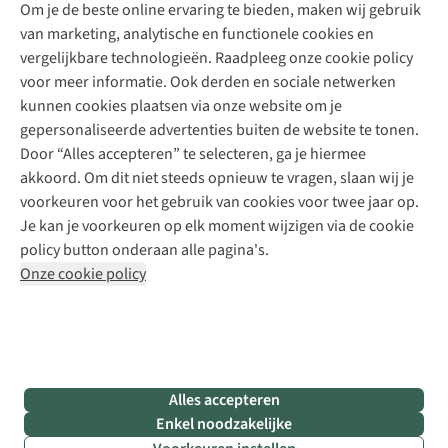
Explore Academy
Om je de beste online ervaring te bieden, maken wij gebruik
Schoenherstelling
Explore Camp
van marketing, analytische en functionele cookies en
Meld je aan voor de nieuwsbrief
Kledingherstelling
Gear Check
vergelijkbare technologieën. Raadpleeg onze cookie policy
Retouches
Inspiratie & advies
voor meer informatie. Ook derden en sociale netwerken
Voor bedrijven
Follow us
kunnen cookies plaatsen via onze website om je
gepersonaliseerde advertenties buiten de website te tonen.
Door “Alles accepteren” te selecteren, ga je hiermee
akkoord. Om dit niet steeds opnieuw te vragen, slaan wij je
voorkeuren voor het gebruik van cookies voor twee jaar op.
Je kan je voorkeuren op elk moment wijzigen via de cookie
Disclaimer
Privacy Policy
Algemene voorwaarden
policy button onderaan alle pagina's.
Cookie Policy
Onze cookie policy
Retail Concepts NV,
Smallandlaan 9,
B-2660 Hoboken
team@asadventure.com
+32 (0)3 828 30 15
BTW BE 0416.762.280
Alles accepteren
Enkel noodzakelijke