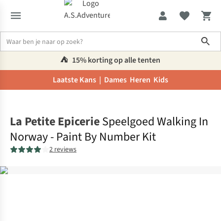
Sho
⛺️
15% korting op alle tenten
Laatste Kans |
Dames
Heren
Kids
Home
La Petite Epicerie
Speelgoed Walking In
Norway - Paint By Number Kit
2 reviews