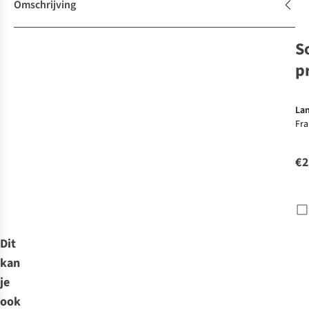
Omschrijving
S
p
La
Fra
Wan
Mo
€2
Wa
Dit
kan
je
ook