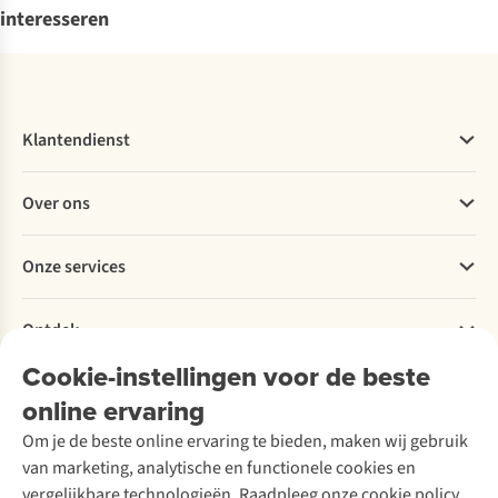
interesseren
Klantendienst
Veelgestelde vragen
Over ons
Bestellen
Betalen
Werken bij A.S.Adventure
Onze services
Levering
Explore More
Retourneren
Verantwoord ondernemen
Verhuur / Skiverhuur
Bestelling herroepen
Ontdek
Over Ayacucho
Tweedehands
Onderhoud en herstellingen
Onze winkels
Cookie-instellingen voor de beste
Ski-onderhoud
A.S.Magazine
Garantie
Over A.S.Adventure
Wasservice
online ervaring
Podcast
Contact
Toegankelijkheidsverklaring
Schoenonderhoud
Explore Academy
Om je de beste online ervaring te bieden, maken wij gebruik
Schoenherstelling
Explore Camp
van marketing, analytische en functionele cookies en
Meld je aan voor de nieuwsbrief
Kledingherstelling
Gear Check
vergelijkbare technologieën. Raadpleeg onze cookie policy