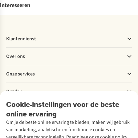
interesseren
Klantendienst
Veelgestelde vragen
Over ons
Bestellen
Betalen
Werken bij A.S.Adventure
Onze services
Levering
Explore More
Retourneren
Verantwoord ondernemen
Verhuur / Skiverhuur
Bestelling herroepen
Ontdek
Over Ayacucho
Tweedehands
Onderhoud en herstellingen
Onze winkels
Cookie-instellingen voor de beste
Ski-onderhoud
A.S.Magazine
Garantie
Over A.S.Adventure
Wasservice
online ervaring
Podcast
Contact
Toegankelijkheidsverklaring
Schoenonderhoud
Explore Academy
Om je de beste online ervaring te bieden, maken wij gebruik
Schoenherstelling
Explore Camp
van marketing, analytische en functionele cookies en
Meld je aan voor de nieuwsbrief
Kledingherstelling
Gear Check
vergelijkbare technologieën. Raadpleeg onze cookie policy