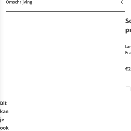
Omschrijving
S
p
La
Fra
Wan
Mo
€2
Wa
Dit
kan
je
ook