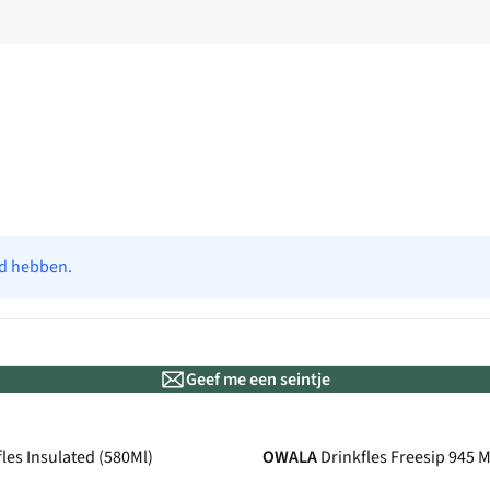
ad hebben.
Geef me een seintje
New
les Insulated (580Ml)
OWALA
Drinkfles Freesip 945 M