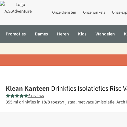
Onze diensten
Onze winkels
Onze exp
Promoties
Dames
Heren
Kids
Wandelen
K
Home
Drinkfles Isolatiefles Rise Vac Classic 355Ml/12Oz (W/ Arch
Klean Kanteen
Drinkfles Isolatiefles Rise
6 reviews
355 ml drinkfles in 18/8 roestvrij staal met vacuümisolatie. A