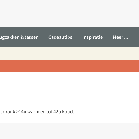
ugzakken & tassen
Cadeautips
Inspiratie
Meer ...
dt drank >14u warm en tot 42u koud.