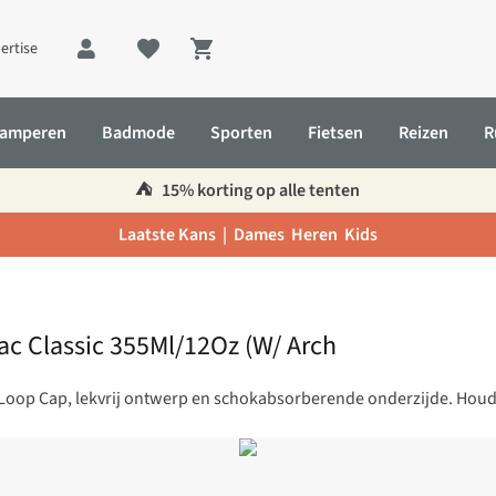
ertise
Shopping cart
amperen
Badmode
Sporten
Fietsen
Reizen
R
⛺️
15% korting op alle tenten
Laatste Kans |
Dames
Heren
Kids
 Vac Classic 355Ml/12Oz (W/ Arch
rch Loop Cap, lekvrij ontwerp en schokabsorberende onderzijde. Hou