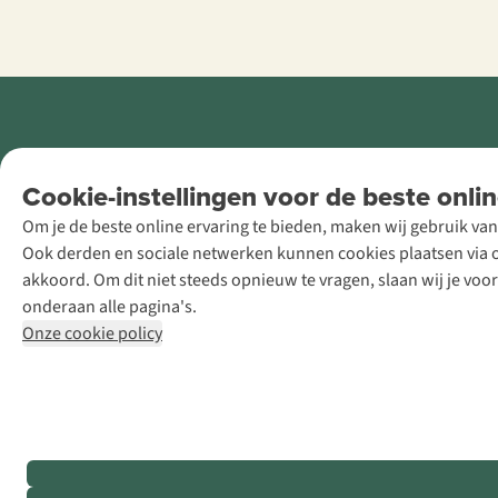
Retail Concepts
Cookie-instellingen voor de beste onlin
NV,
Om je de beste online ervaring te bieden, maken wij gebruik van
Smallandlaan
Ook derden en sociale netwerken kunnen cookies plaatsen via on
9, B-2660
akkoord. Om dit niet steeds opnieuw te vragen, slaan wij je voo
Hoboken
onderaan alle pagina's.
+32 (0)3 828
Onze cookie policy
30 15
team@asadventure.com
BTW BE
0416.762.280