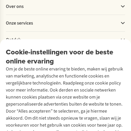
Veelgestelde vragen
Over ons
Bestellen
Betalen
Werken bij A.S.Adventure
Onze services
Levering
Explore More
Retourneren
Verantwoord ondernemen
Verhuur / Skiverhuur
Bestelling herroepen
Ontdek
Over Ayacucho
Tweedehands
Onderhoud en herstellingen
Onze winkels
Cookie-instellingen voor de beste
Ski-onderhoud
A.S.Magazine
Garantie
Over A.S.Adventure
Wasservice
online ervaring
Podcast
Contact
Toegankelijkheidsverklaring
Schoenonderhoud
Explore Academy
Om je de beste online ervaring te bieden, maken wij gebruik
Schoenherstelling
Explore Camp
van marketing, analytische en functionele cookies en
Meld je aan voor de nieuwsbrief
Kledingherstelling
Gear Check
vergelijkbare technologieën. Raadpleeg onze cookie policy
Retouches
Inspiratie & advies
voor meer informatie. Ook derden en sociale netwerken
Voor bedrijven
Follow us
kunnen cookies plaatsen via onze website om je
gepersonaliseerde advertenties buiten de website te tonen.
Door “Alles accepteren” te selecteren, ga je hiermee
akkoord. Om dit niet steeds opnieuw te vragen, slaan wij je
voorkeuren voor het gebruik van cookies voor twee jaar op.