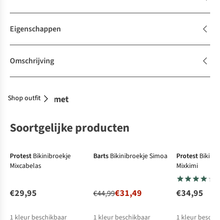
Eigenschappen
Omschrijving
Shop outfit
Combineer met
Soortgelijke producten
-30%
Protest
Bikinibroekje
Barts
Bikinibroekje Simoa
Protest
Bikinib
Mixcabelas
Mixkimi
€29,95
€31,49
€34,95
€44,99
1
kleur beschikbaar
1
kleur beschikbaar
1
kleur beschi