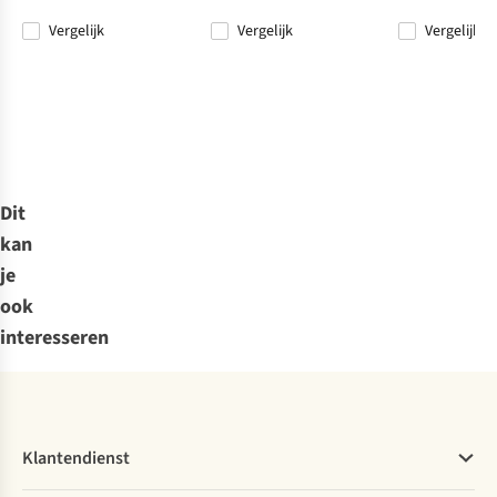
Vergelijk
Vergelijk
Vergelijk
Dit
kan
je
ook
interesseren
Klantendienst