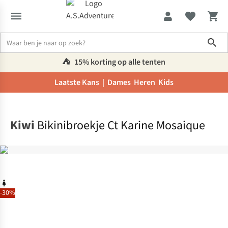
Sho
⛺️
15% korting op alle tenten
Laatste Kans |
Dames
Heren
Kids
Home
Kiwi
Bikinibroekje Ct Karine Mosaique
-30%