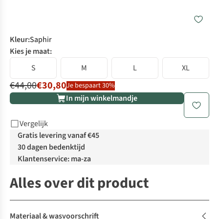
Kleur
:
Saphir
Kies je maat:
S
M
L
XL
€44,00
€30,80
Je bespaart 30%
In mijn winkelmandje
Vergelijk
Gratis levering vanaf €45
30 dagen bedenktijd
Klantenservice: ma-za
Alles over dit product
Materiaal & wasvoorschrift