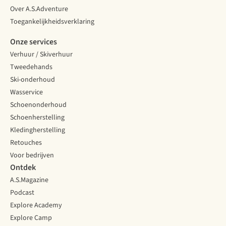
Over A.S.Adventure
Toegankelijkheidsverklaring
Onze services
Verhuur / Skiverhuur
Tweedehands
Ski-onderhoud
Wasservice
Schoenonderhoud
Schoenherstelling
Kledingherstelling
Retouches
Voor bedrijven
Ontdek
A.S.Magazine
Podcast
Explore Academy
Explore Camp