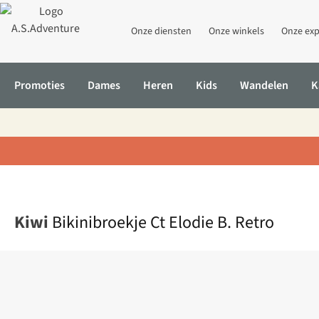
Onze diensten
Onze winkels
Onze exp
Promoties
Dames
Heren
Kids
Wandelen
K
Home
Bikinibroekje Ct Elodie B. Retro
Kiwi
Bikinibroekje Ct Elodie B. Retro