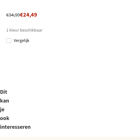
€24,49
€34,99
1
kleur beschikbaar
Vergelijk
Dit
kan
je
ook
interesseren