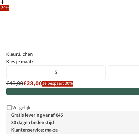
-30%
Kleur
:
Lichen
Kies je maat:
S
€40,00
€28,00
Je bespaart 30%
Vergelijk
Gratis levering vanaf €45
30 dagen bedenktijd
Klantenservice: ma-za