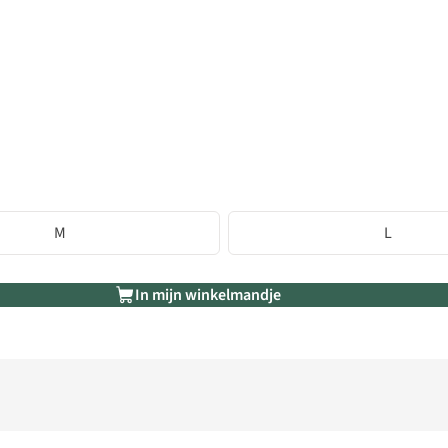
M
L
In mijn winkelmandje