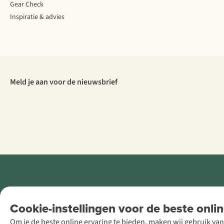
Gear Check
Inspiratie & advies
Meld je aan voor de nieuwsbrief
Retail Concepts
Cookie-instellingen voor de beste onlin
NV,
Om je de beste online ervaring te bieden, maken wij gebruik van