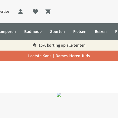
ertise
Shopping cart
amperen
Badmode
Sporten
Fietsen
Reizen
R
⛺️
15% korting op alle tenten
Laatste Kans |
Dames
Heren
Kids