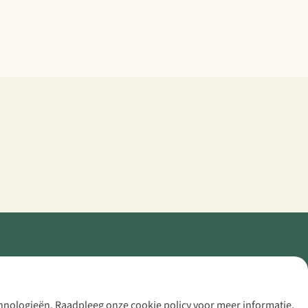
echnologieën. Raadpleeg onze cookie policy voor meer informatie.