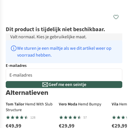
Dit product is tijdelijk niet beschikbaar.
Valt normaal. Kies je gebruikelijke maat.
We sturen je een mailtje als we dit artikel weer op 
voorraad hebben.
E-mailadres
Geef me een seintje
Alternatieven
Tom Tailor
Hemd With Slub
Vero Moda
Hemd Bumpy
Vila
Hemd
Structure
128
57
€49,99
€29,99
€29,99