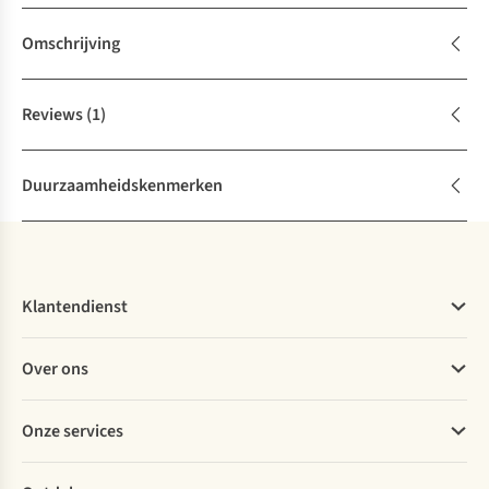
Omschrijving
Reviews
(1)
Duurzaamheidskenmerken
Klantendienst
Veelgestelde vragen
Over ons
Bestellen
Betalen
Werken bij A.S.Adventure
Onze services
Levering
Explore More
Retourneren
Verantwoord ondernemen
Verhuur / Skiverhuur
Bestelling herroepen