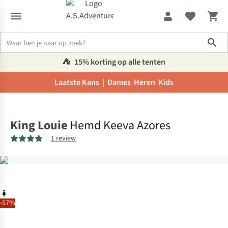
Sho
⛺️
15% korting op alle tenten
Laatste Kans |
Dames
Heren
Kids
Home
King Louie
Hemd Keeva Azores
1 review
-57%