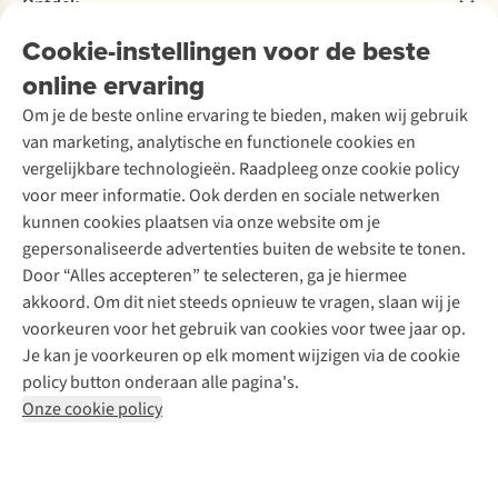
Ontdek
Over Ayacucho
Tweedehands
Onderhoud en herstellingen
Onze winkels
Cookie-instellingen voor de beste
Ski-onderhoud
A.S.Magazine
Garantie
Over A.S.Adventure
Wasservice
online ervaring
Podcast
Contact
Toegankelijkheidsverklaring
Schoenonderhoud
Explore Academy
Om je de beste online ervaring te bieden, maken wij gebruik
Schoenherstelling
Explore Camp
van marketing, analytische en functionele cookies en
Meld je aan voor de nieuwsbrief
Kledingherstelling
Gear Check
vergelijkbare technologieën. Raadpleeg onze cookie policy
Retouches
Inspiratie & advies
voor meer informatie. Ook derden en sociale netwerken
Voor bedrijven
Follow us
kunnen cookies plaatsen via onze website om je
gepersonaliseerde advertenties buiten de website te tonen.
Door “Alles accepteren” te selecteren, ga je hiermee
akkoord. Om dit niet steeds opnieuw te vragen, slaan wij je
voorkeuren voor het gebruik van cookies voor twee jaar op.
Je kan je voorkeuren op elk moment wijzigen via de cookie
Disclaimer
Privacy Policy
Algemene voorwaarden
policy button onderaan alle pagina's.
Cookie Policy
Onze cookie policy
Retail Concepts NV,
Smallandlaan 9,
B-2660 Hoboken
team@asadventure.com
+32 (0)3 828 30 15