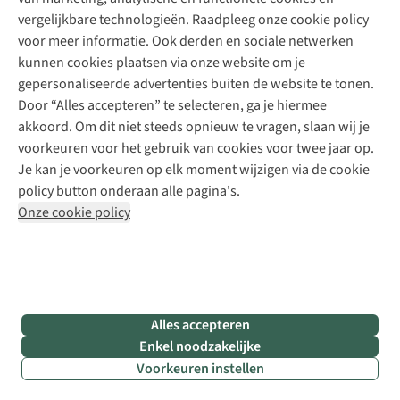
Meld je aan voor de nieuwsbrief
Kledingherstelling
Gear Check
vergelijkbare technologieën. Raadpleeg onze cookie policy
Retouches
Inspiratie & advies
voor meer informatie. Ook derden en sociale netwerken
Voor bedrijven
Follow us
kunnen cookies plaatsen via onze website om je
gepersonaliseerde advertenties buiten de website te tonen.
Door “Alles accepteren” te selecteren, ga je hiermee
akkoord. Om dit niet steeds opnieuw te vragen, slaan wij je
voorkeuren voor het gebruik van cookies voor twee jaar op.
Je kan je voorkeuren op elk moment wijzigen via de cookie
Disclaimer
Privacy Policy
Algemene voorwaarden
policy button onderaan alle pagina's.
Cookie Policy
Onze cookie policy
Retail Concepts NV,
Smallandlaan 9,
B-2660 Hoboken
team@asadventure.com
+32 (0)3 828 30 15
BTW BE 0416.762.280
Alles accepteren
Enkel noodzakelijke
Voorkeuren instellen