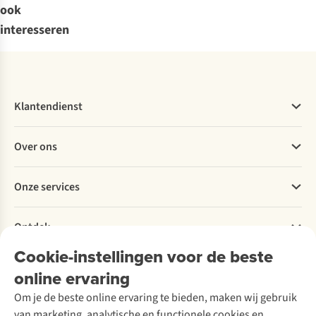
ook
interesseren
Klantendienst
Veelgestelde vragen
Over ons
Bestellen
Betalen
Werken bij A.S.Adventure
Onze services
Levering
Explore More
Retourneren
Verantwoord ondernemen
Verhuur / Skiverhuur
Bestelling herroepen
Ontdek
Over Ayacucho
Tweedehands
Onderhoud en herstellingen
Onze winkels
Cookie-instellingen voor de beste
Ski-onderhoud
A.S.Magazine
Garantie
Over A.S.Adventure
Wasservice
online ervaring
Podcast
Contact
Toegankelijkheidsverklaring
Schoenonderhoud
Explore Academy
Om je de beste online ervaring te bieden, maken wij gebruik
Schoenherstelling
Explore Camp
van marketing, analytische en functionele cookies en