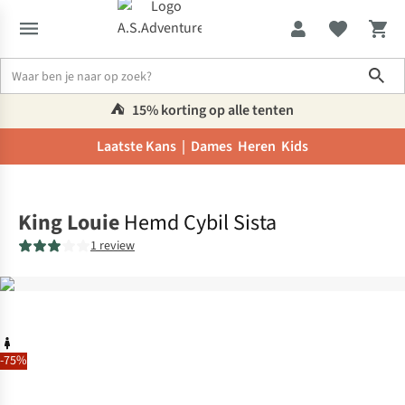
Sho
⛺️
15% korting op alle tenten
Laatste Kans |
Dames
Heren
Kids
Home
King Louie
Hemd Cybil Sista
1 review
-75%