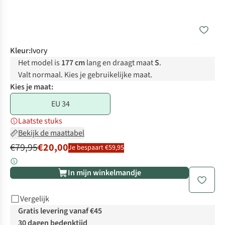
Kleur
:
Ivory
Het model is
177 cm
lang en draagt maat
S
.
Valt normaal. Kies je gebruikelijke maat.
Kies je maat:
EU 34
Laatste stuks
Bekijk de maattabel
€79,95
€20,00
Je bespaart €59,95
In mijn winkelmandje
Vergelijk
Gratis levering vanaf €45
30 dagen bedenktijd