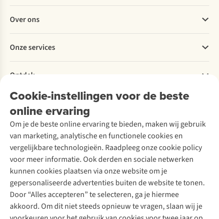
en
goed
verbeelding
Veelgestelde vragen
wanneer
in
van
Over ons
Bestellen
ga
te
elke
Betalen
je
wandelen.
wandelaar.
Werken bij A.S.Adventure
Onze services
voor
Met
Toch
Levering
Explore More
een
deze
zijn
Retourneren
Verantwoord ondernemen
trailschoen?
3
de
Verhuur / Skiverhuur
Bestelling herroepen
Ontdek
Over Ayacucho
Wandelschoenexpert
stappen
Noord-
Tweedehands
Onderhoud en herstellingen
Jonathan
loop
Spaanse
Onze winkels
Cookie-instellingen voor de beste
Ski-onderhoud
A.S.Magazine
helpt
jij
toppen
Garantie
Over A.S.Adventure
Wasservice
je
op
nog
online ervaring
Podcast
Contact
Toegankelijkheidsverklaring
met
wolkjes.
voor
Schoenonderhoud
Explore Academy
Om je de beste online ervaring te bieden, maken wij gebruik
het
velen
Schoenherstelling
Explore Camp
van marketing, analytische en functionele cookies en
maken
onbekend
Meld je aan voor de nieuwsbrief
Kledingherstelling
Gear Check
van
terrein.
vergelijkbare technologieën. Raadpleeg onze cookie policy
Retouches
de
A.S.Ambassadeur
Inspiratie & advies
voor meer informatie. Ook derden en sociale netwerken
juiste
Fien
Voor bedrijven
Follow us
kunnen cookies plaatsen via onze website om je
keuze.
geeft
gepersonaliseerde advertenties buiten de website te tonen.
de
Door “Alles accepteren” te selecteren, ga je hiermee
geheimen
van
akkoord. Om dit niet steeds opnieuw te vragen, slaan wij je
deze
voorkeuren voor het gebruik van cookies voor twee jaar op.