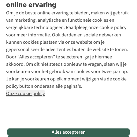
Wasservice
online ervaring
Podcast
Contact
Toegankelijkheidsverklaring
Schoenonderhoud
Explore Academy
Om je de beste online ervaring te bieden, maken wij gebruik
Schoenherstelling
Explore Camp
van marketing, analytische en functionele cookies en
Meld je aan voor de nieuwsbrief
Kledingherstelling
Gear Check
vergelijkbare technologieën. Raadpleeg onze cookie policy
Retouches
Inspiratie & advies
voor meer informatie. Ook derden en sociale netwerken
Voor bedrijven
Follow us
kunnen cookies plaatsen via onze website om je
gepersonaliseerde advertenties buiten de website te tonen.
Door “Alles accepteren” te selecteren, ga je hiermee
akkoord. Om dit niet steeds opnieuw te vragen, slaan wij je
voorkeuren voor het gebruik van cookies voor twee jaar op.
Je kan je voorkeuren op elk moment wijzigen via de cookie
Disclaimer
Privacy Policy
Algemene voorwaarden
policy button onderaan alle pagina's.
Cookie Policy
Onze cookie policy
Retail Concepts NV,
Smallandlaan 9,
B-2660 Hoboken
team@asadventure.com
+32 (0)3 828 30 15
BTW BE 0416.762.280
Alles accepteren