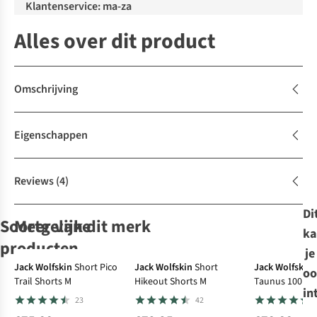
Klantenservice: ma-za
Alles over dit product
Omschrijving
Eigenschappen
Reviews
(4)
Di
Soortgelijke
Meer van dit merk
ka
De keuze
producten
je
Jack Wolfskin
Short Pico
Jack Wolfskin
Short
Jack Wolfskin
oo
Trail Shorts M
Hikeout Shorts M
Taunus 100 Fz
Patagonia
Sprayway
Patagonia
Patagonia
T-
T-
T-
T-
in
23
42
Shirt P6 Logo
Shirt Mirror Tee
Shirt M'S P-6
Shirt P6 Logo