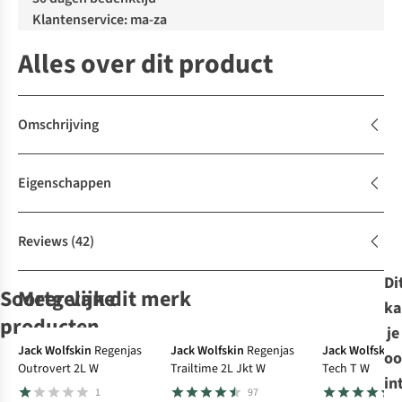
Klantenservice: ma-za
Alles over dit product
Omschrijving
Eigenschappen
Reviews
(42)
Di
Soortgelijke
Meer van dit merk
ka
producten
je
-30%
Jack Wolfskin
Regenjas
Jack Wolfskin
Regenjas
Jack Wolfskin
oo
Outrovert 2L W
Trailtime 2L Jkt W
Tech T W
Patagonia
Sprayway
Ayacucho
Columbia
Skort
Skort
Skort
in
1
97
Skort W'S
Escape Skort
Jungle Travel
Summit Valley™