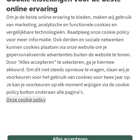
Garantie
Over A.S.Adventure
Wasservice
online ervaring
Podcast
Contact
Toegankelijkheidsverklaring
Schoenonderhoud
Explore Academy
Om je de beste online ervaring te bieden, maken wij gebruik
Schoenherstelling
Explore Camp
van marketing, analytische en functionele cookies en
Meld je aan voor de nieuwsbrief
Kledingherstelling
Gear Check
vergelijkbare technologieën. Raadpleeg onze cookie policy
Retouches
Inspiratie & advies
voor meer informatie. Ook derden en sociale netwerken
Voor bedrijven
Follow us
kunnen cookies plaatsen via onze website om je
gepersonaliseerde advertenties buiten de website te tonen.
Door “Alles accepteren” te selecteren, ga je hiermee
akkoord. Om dit niet steeds opnieuw te vragen, slaan wij je
voorkeuren voor het gebruik van cookies voor twee jaar op.
Je kan je voorkeuren op elk moment wijzigen via de cookie
Disclaimer
Privacy Policy
Algemene voorwaarden
policy button onderaan alle pagina's.
Cookie Policy
Onze cookie policy
Retail Concepts NV,
Smallandlaan 9,
B-2660 Hoboken
team@asadventure.com
+32 (0)3 828 30 15
BTW BE 0416.762.280
Alles accepteren