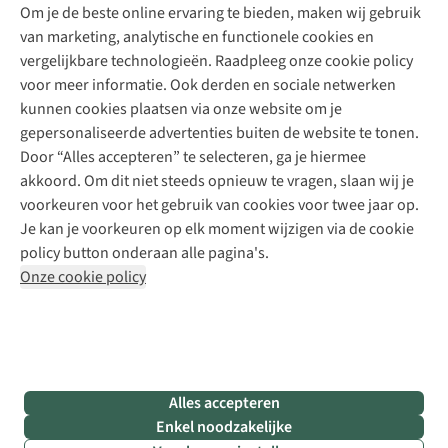
Explore Academy
Om je de beste online ervaring te bieden, maken wij gebruik
Schoenherstelling
Explore Camp
van marketing, analytische en functionele cookies en
Meld je aan voor de nieuwsbrief
Kledingherstelling
Gear Check
vergelijkbare technologieën. Raadpleeg onze cookie policy
Retouches
Inspiratie & advies
voor meer informatie. Ook derden en sociale netwerken
Voor bedrijven
Follow us
kunnen cookies plaatsen via onze website om je
gepersonaliseerde advertenties buiten de website te tonen.
Door “Alles accepteren” te selecteren, ga je hiermee
akkoord. Om dit niet steeds opnieuw te vragen, slaan wij je
voorkeuren voor het gebruik van cookies voor twee jaar op.
Je kan je voorkeuren op elk moment wijzigen via de cookie
Disclaimer
Privacy Policy
Algemene voorwaarden
policy button onderaan alle pagina's.
Cookie Policy
Onze cookie policy
Retail Concepts NV,
Smallandlaan 9,
B-2660 Hoboken
team@asadventure.com
+32 (0)3 828 30 15
BTW BE 0416.762.280
Alles accepteren
Enkel noodzakelijke