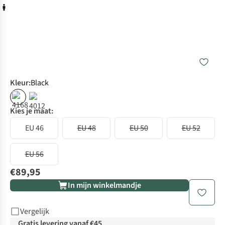
Kleur
:
Black
Kies je maat:
EU 46
EU 48
EU 50
EU 52
EU 56
€89,95
In mijn winkelmandje
Vergelijk
Gratis levering vanaf €45