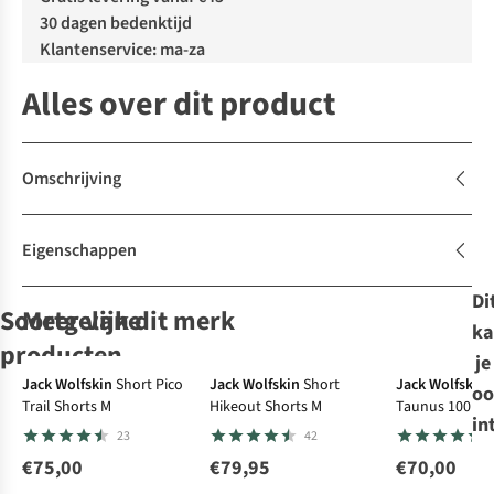
30 dagen bedenktijd
Klantenservice: ma-za
Alles over dit product
Omschrijving
Eigenschappen
Di
Soortgelijke
Meer van dit merk
ka
De keuze
producten
je
Jack Wolfskin
Short Pico
Jack Wolfskin
Short
Jack Wolfskin
oo
Trail Shorts M
Hikeout Shorts M
Taunus 100 Fz
Jack Wolfskin
The North Face
Vaude
The North Face
Short
in
23
42
Short Hikeout
Short M
Badile II
Short M
Shorts M
Exploration
Exploration
€75,00
€79,95
€70,00
42
3
3
Short
Short