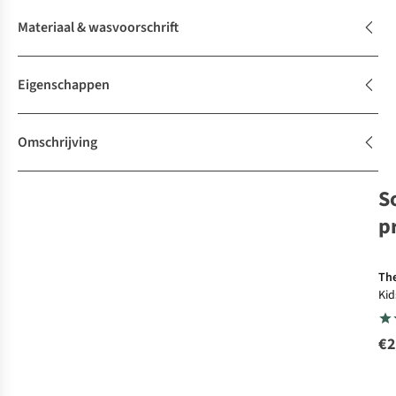
Materiaal & wasvoorschrift
Eigenschappen
Omschrijving
S
p
The
Kid
Rec
Ha
€2