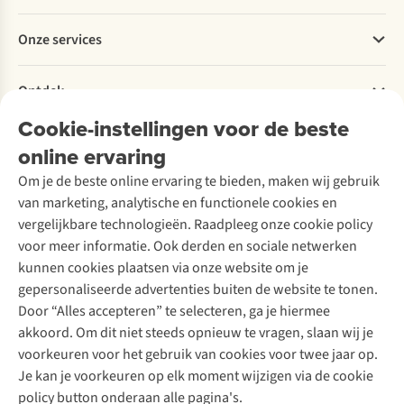
Betalen
Werken bij A.S.Adventure
Onze services
Levering
Explore More
Retourneren
Verantwoord ondernemen
Verhuur / Skiverhuur
Bestelling herroepen
Ontdek
Over Ayacucho
Tweedehands
Onderhoud en herstellingen
Onze winkels
Cookie-instellingen voor de beste
Ski-onderhoud
A.S.Magazine
Garantie
Over A.S.Adventure
Wasservice
online ervaring
Podcast
Contact
Toegankelijkheidsverklaring
Schoenonderhoud
Explore Academy
Om je de beste online ervaring te bieden, maken wij gebruik
Schoenherstelling
Explore Camp
van marketing, analytische en functionele cookies en
Meld je aan voor de nieuwsbrief
Kledingherstelling
Gear Check
vergelijkbare technologieën. Raadpleeg onze cookie policy
Retouches
Inspiratie & advies
voor meer informatie. Ook derden en sociale netwerken
Voor bedrijven
Follow us
kunnen cookies plaatsen via onze website om je
gepersonaliseerde advertenties buiten de website te tonen.
Door “Alles accepteren” te selecteren, ga je hiermee
akkoord. Om dit niet steeds opnieuw te vragen, slaan wij je
voorkeuren voor het gebruik van cookies voor twee jaar op.
Je kan je voorkeuren op elk moment wijzigen via de cookie
Disclaimer
Privacy Policy
Algemene voorwaarden
policy button onderaan alle pagina's.