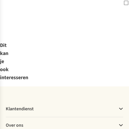
Dit
kan
je
ook
interesseren
Klantendienst
Veelgestelde vragen
Over ons
Bestellen