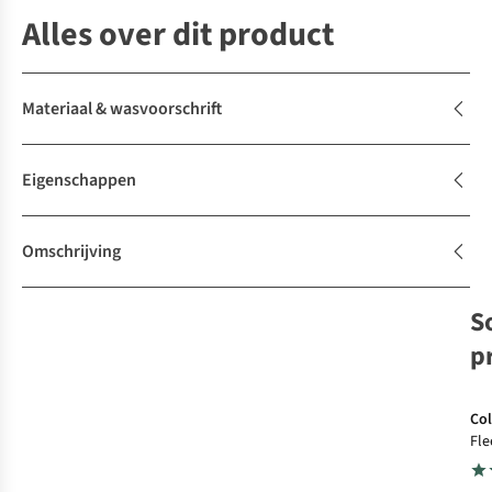
Alles over dit product
Materiaal & wasvoorschrift
Eigenschappen
Omschrijving
S
p
Co
Fle
Gro
Zip