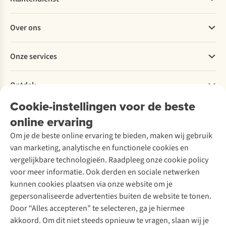
Veelgestelde vragen
Over ons
Bestellen
Betalen
Werken bij A.S.Adventure
Onze services
Levering
Explore More
Retourneren
Verantwoord ondernemen
Verhuur / Skiverhuur
Bestelling herroepen
Ontdek
Over Ayacucho
Tweedehands
Onderhoud en herstellingen
Onze winkels
Cookie-instellingen voor de beste
Ski-onderhoud
A.S.Magazine
Garantie
Over A.S.Adventure
Wasservice
online ervaring
Podcast
Contact
Toegankelijkheidsverklaring
Schoenonderhoud
Explore Academy
Om je de beste online ervaring te bieden, maken wij gebruik
Schoenherstelling
Explore Camp
van marketing, analytische en functionele cookies en
Meld je aan voor de nieuwsbrief
Kledingherstelling
Gear Check
vergelijkbare technologieën. Raadpleeg onze cookie policy
Retouches
Inspiratie & advies
voor meer informatie. Ook derden en sociale netwerken
Voor bedrijven
Follow us
kunnen cookies plaatsen via onze website om je
gepersonaliseerde advertenties buiten de website te tonen.
Door “Alles accepteren” te selecteren, ga je hiermee
akkoord. Om dit niet steeds opnieuw te vragen, slaan wij je