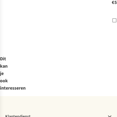
€5
Dit
kan
je
ook
interesseren
Klantendienst