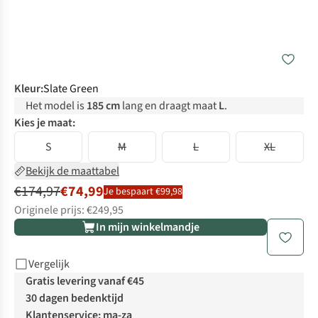
Kleur
:
Slate Green
Het model is
185 cm
lang en draagt maat
L
.
Kies je maat:
S
M
L
XL
Bekijk de maattabel
€174,97
€74,99
Je bespaart €99,98
Originele prijs: €249,95
In mijn winkelmandje
Vergelijk
Gratis levering vanaf €45
30 dagen bedenktijd
Klantenservice: ma-za