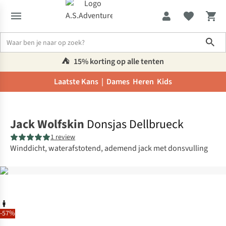
Sho
⛺️
15% korting op alle tenten
Laatste Kans |
Dames
Heren
Kids
Home
Jack Wolfskin
Donsjas Dellbrueck
1 review
Winddicht, waterafstotend, ademend jack met donsvulling
-57%