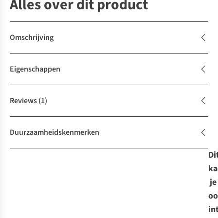
Alles over dit product
Omschrijving
Eigenschappen
Reviews
(1)
Duurzaamheidskenmerken
Di
ka
je
oo
in