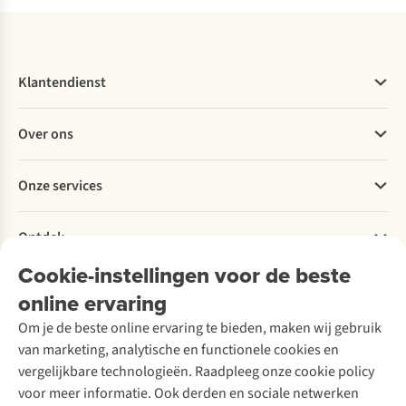
Klantendienst
Veelgestelde vragen
Over ons
Bestellen
Betalen
Werken bij A.S.Adventure
Onze services
Levering
Explore More
Retourneren
Verantwoord ondernemen
Verhuur / Skiverhuur
Bestelling herroepen
Ontdek
Over Ayacucho
Tweedehands
Onderhoud en herstellingen
Onze winkels
Cookie-instellingen voor de beste
Ski-onderhoud
A.S.Magazine
Garantie
Over A.S.Adventure
Wasservice
online ervaring
Podcast
Contact
Toegankelijkheidsverklaring
Schoenonderhoud
Explore Academy
Om je de beste online ervaring te bieden, maken wij gebruik
Schoenherstelling
Explore Camp
van marketing, analytische en functionele cookies en
Meld je aan voor de nieuwsbrief
Kledingherstelling
Gear Check
vergelijkbare technologieën. Raadpleeg onze cookie policy
Retouches
Inspiratie & advies
voor meer informatie. Ook derden en sociale netwerken
Voor bedrijven