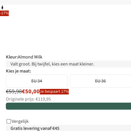
-17%
Kleur
:
Almond Milk
Valt groot. Bij twijfel, kies een maat kleiner.
Kies je maat:
EU 34
EU 36
€59,98
€50,00
Je bespaart 17%
Originele prijs: €119,95
Vergelijk
Gratis levering vanaf €45