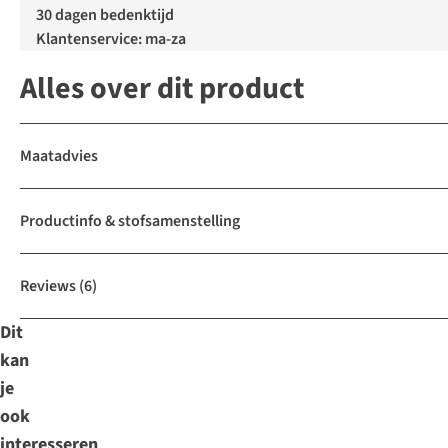
30 dagen bedenktijd
Klantenservice: ma-za
Alles over dit product
Maatadvies
Productinfo & stofsamenstelling
Reviews
(6)
Dit
kan
je
ook
interesseren