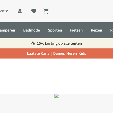
ertise
Shopping cart
amperen
Badmode
Sporten
Fietsen
Reizen
R
⛺️
15% korting op alle tenten
Laatste Kans |
Dames
Heren
Kids