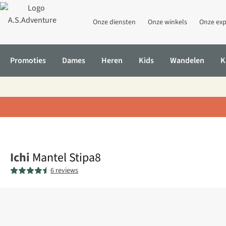
Onze diensten
Onze winkels
Onze exp
Promoties
Dames
Heren
Kids
Wandelen
K
Home
Mantel Stipa8
Ichi
Mantel Stipa8
6 reviews