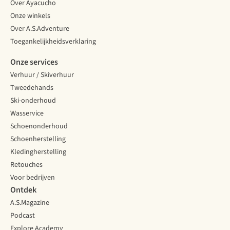
Over Ayacucho
Onze winkels
Over A.S.Adventure
Toegankelijkheidsverklaring
Onze services
Verhuur / Skiverhuur
Tweedehands
Ski-onderhoud
Wasservice
Schoenonderhoud
Schoenherstelling
Kledingherstelling
Retouches
Voor bedrijven
Ontdek
A.S.Magazine
Podcast
Explore Academy