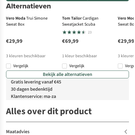
Alternatieven
Vero Moda
Trui Simone
Tom Tailor
Cardigan
Vero Mo
Sweat Box
Sweatjacket Scuba
Sweat Bo
23
€29,99
€69,99
€29,99
3
kleuren beschikbaar
1
kleur beschikbaar
3
kleuren
Vergelijk
Vergelijk
Verge
Bekijk alle alternatieven
Gratis levering vanaf €45
30 dagen bedenktijd
Klantenservice: ma-za
Alles over dit product
Maatadvies