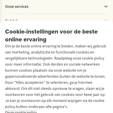
Betalen
Werken bij A.S.Adventure
Onze services
Levering
Explore More
Retourneren
Verantwoord ondernemen
Verhuur / Skiverhuur
Bestelling herroepen
Ontdek
Over Ayacucho
Tweedehands
Onderhoud en herstellingen
Onze winkels
Cookie-instellingen voor de beste
Ski-onderhoud
A.S.Magazine
Garantie
Over A.S.Adventure
Wasservice
online ervaring
Podcast
Contact
Toegankelijkheidsverklaring
Schoenonderhoud
Explore Academy
Om je de beste online ervaring te bieden, maken wij gebruik
Schoenherstelling
Explore Camp
van marketing, analytische en functionele cookies en
Meld je aan voor de nieuwsbrief
Kledingherstelling
Gear Check
vergelijkbare technologieën. Raadpleeg onze cookie policy
Retouches
Inspiratie & advies
voor meer informatie. Ook derden en sociale netwerken
Voor bedrijven
Follow us
kunnen cookies plaatsen via onze website om je
gepersonaliseerde advertenties buiten de website te tonen.
Door “Alles accepteren” te selecteren, ga je hiermee
akkoord. Om dit niet steeds opnieuw te vragen, slaan wij je
voorkeuren voor het gebruik van cookies voor twee jaar op.
Je kan je voorkeuren op elk moment wijzigen via de cookie
Disclaimer
Privacy Policy
Algemene voorwaarden
policy button onderaan alle pagina's.
Cookie Policy
Onze cookie policy