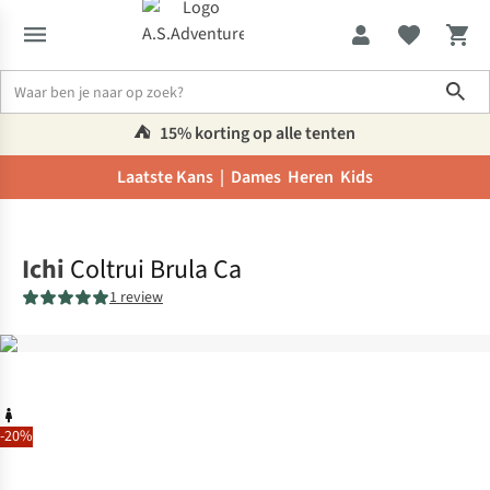
Sho
⛺️
15% korting op alle tenten
Laatste Kans |
Dames
Heren
Kids
Home
Ichi
Coltrui Brula Ca
1 review
-20%