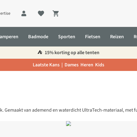
ertise
Shopping cart
amperen
Badmode
Sporten
Fietsen
Reizen
R
⛺️
15% korting op alle tenten
Laatste Kans |
Dames
Heren
Kids
ok. Gemaakt van ademend en waterdicht UltraTech-materiaal, met fun