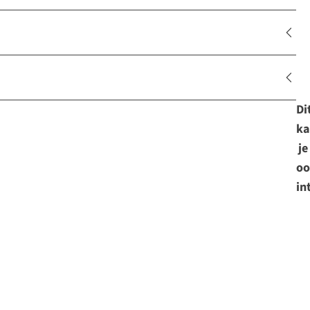
Di
ka
je
oo
in