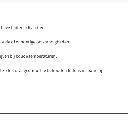
ieve buitenactiviteiten.
j koude of winderige omstandigheden.
ijven bij koude temperaturen.
t zo het draagcomfort te behouden tijdens inspanning.