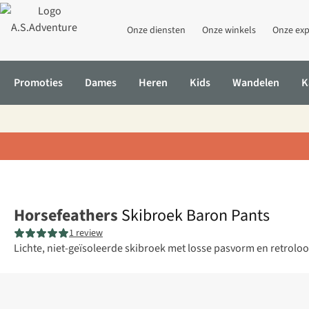
Onze diensten
Onze winkels
Onze exp
Promoties
Dames
Heren
Kids
Wandelen
K
Home
Skibroek Baron Pants
Horsefeathers
Skibroek Baron Pants
1 review
Lichte, niet-geïsoleerde skibroek met losse pasvorm en retrolo