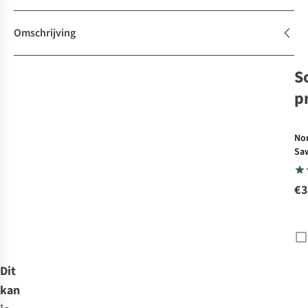
Omschrijving
S
p
Nor
Sa
Nor
Sa
€3
Dit
kan