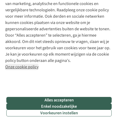
Explore Camp
van marketing, analytische en functionele cookies en
Meld je aan voor de nieuwsbrief
Kledingherstelling
Gear Check
vergelijkbare technologieën. Raadpleeg onze cookie policy
Retouches
Inspiratie & advies
voor meer informatie. Ook derden en sociale netwerken
Voor bedrijven
Follow us
kunnen cookies plaatsen via onze website om je
gepersonaliseerde advertenties buiten de website te tonen.
Door “Alles accepteren” te selecteren, ga je hiermee
akkoord. Om dit niet steeds opnieuw te vragen, slaan wij je
voorkeuren voor het gebruik van cookies voor twee jaar op.
Je kan je voorkeuren op elk moment wijzigen via de cookie
Disclaimer
Privacy Policy
Algemene voorwaarden
policy button onderaan alle pagina's.
Cookie Policy
Onze cookie policy
Retail Concepts NV,
Smallandlaan 9,
B-2660 Hoboken
team@asadventure.com
+32 (0)3 828 30 15
BTW BE 0416.762.280
Alles accepteren
Enkel noodzakelijke
Voorkeuren instellen