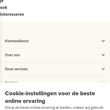
je
ook
interesseren
Klantendienst
Veelgestelde vragen
Over ons
Bestellen
Betalen
Werken bij A.S.Adventure
Onze services
Levering
Explore More
Retourneren
Verantwoord ondernemen
Verhuur / Skiverhuur
Bestelling herroepen
Ontdek
Over Ayacucho
Tweedehands
Onderhoud en herstellingen
Onze winkels
Cookie-instellingen voor de beste
Ski-onderhoud
A.S.Magazine
Garantie
Over A.S.Adventure
Wasservice
online ervaring
Podcast
Contact
Toegankelijkheidsverklaring
Schoenonderhoud
Explore Academy
Om je de beste online ervaring te bieden, maken wij gebruik
Schoenherstelling